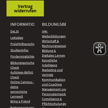
Vertrag
widerrufen
INFORMATIONEN
BILDUNGSBEREICHE
DeLSt
IHK-
Weiterbildungen
Leitsätze
Wirtschaft &
PreisFAIRsprechen
Rechnungswesen
Studieninfos
Bildung &
Digitales Lernen
Fördermöglichkeiten
Künstliche
Bildungsgutschein
Intelligenz
Check
Marketing und
Aufstiegs-BAföG
Vertrieb
Check
Kommunikation
Online Campus -
und Coaching
deine
Management und
persönliche
Personalentwicklung
Lernwelt
Compliance &
Bring a Friend
Pflichtschulungen
Partnerprogramm