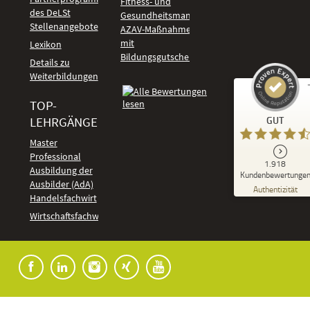
Fitness- und
des DeLSt
Gesundheitsmanagement
Stellenangebote
AZAV-Maßnahmen
mit
Lexikon
Bildungsgutschein
Details zu
Weiterbildungen
TOP-
Kundenbewertungen und Erfahrungen zu
LEHRGÄNGE
GUT
DeLSt - Deutsches eLearning Studieninstitut
Master
Professional
GUT
1.918
%
92
Ausbildung der
Kundenbewertunge
Ausbilder (AdA)
Empfehlungen auf
Authentizität
ProvenExpert.com
Handelsfachwirt
5,00
/
4,37
Kundenbewertungen
Wirtschaftsfachwirt
91
1.827
Bewertungen auf
7
Bewertungen von
ProvenExpert.com
anderen Quellen
Blick aufs ProvenExpert-Profil werfen
04.08.2026