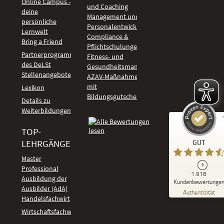
Online Campus -
und Coaching
deine
Management und
persönliche
Personalentwicklung
Lernwelt
Compliance &
Bring a Friend
Pflichtschulungen
Partnerprogramm
Fitness- und
des DeLSt
Gesundheitsmanagement
Stellenangebote
AZAV-Maßnahmen
mit
Lexikon
Bildungsgutschein
Details zu
Weiterbildungen
TOP-
Kundenbewertungen und Erfahrungen zu
LEHRGÄNGE
GUT
DeLSt - Deutsches eLearning Studieninstitut
Master
Professional
GUT
1.918
%
92
Ausbildung der
Kundenbewertunge
Ausbilder (AdA)
Empfehlungen auf
Authentizität
ProvenExpert.com
Handelsfachwirt
5,00
/
4,37
Kundenbewertungen
Wirtschaftsfachwirt
91
1.827