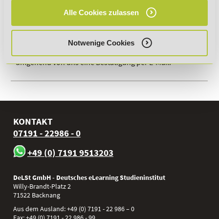
Jetzt Infos anfordern
Alle Cookies zulassen
Notwenige Cookies
Wenn du auf „
Jetzt Infos anfordern
“ klickst, erhältst du
umgehend von uns eine Bestätigung per E-Mail.
KONTAKT
07191 - 22986 - 0
+49 (0) 7191 9513203
DeLSt GmbH - Deutsches eLearning Studieninstitut
Willy-Brandt-Platz 2
71522
Backnang
Aus dem Ausland:
+49 (0) 7191 - 22 986 – 0
Fax:
+49 (0) 7191 - 22 986 - 99