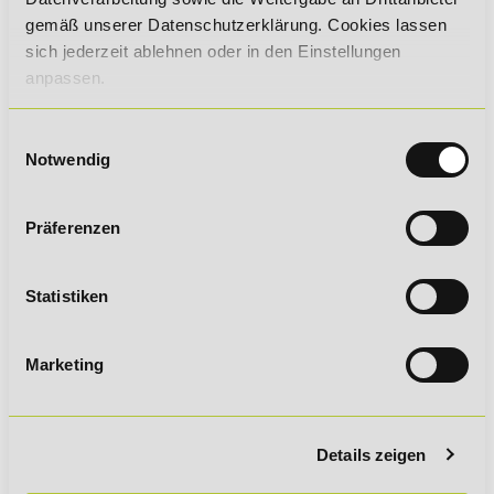
gemäß unserer Datenschutzerklärung. Cookies lassen
sich jederzeit ablehnen oder in den Einstellungen
anpassen.
Ich stimme den beschriebenen
Allgemeine
Geschäftsbedingungen
zu.
Einwilligungsauswahl
Notwendig
Ich stimme den beschriebenen
Datenschutzrichtlinien
zu.
Präferenzen
Ich stimme den beschriebenen
Nutzungsbedingungen Online-Campus
zu.
Statistiken
Sicherheitsfrage
Marketing
Sicherheitsfrage
*
Was ist die Summe aus 2 und 8?
Details zeigen