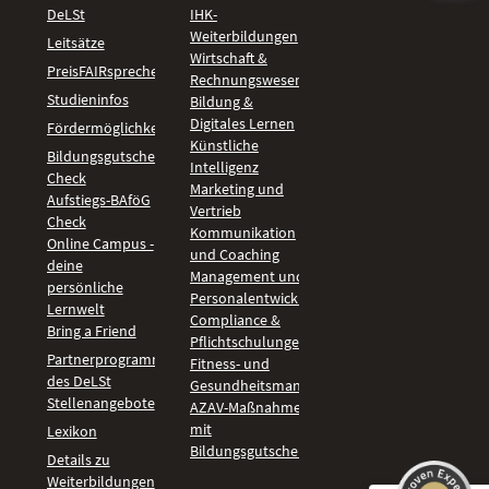
DeLSt
IHK-
Weiterbildungen
Leitsätze
Wirtschaft &
PreisFAIRsprechen
Rechnungswesen
Studieninfos
Bildung &
Digitales Lernen
Fördermöglichkeiten
Künstliche
Bildungsgutschein
Intelligenz
Check
Marketing und
Aufstiegs-BAföG
Vertrieb
Check
Kommunikation
Online Campus -
und Coaching
deine
Management und
persönliche
Personalentwicklung
Lernwelt
Compliance &
Bring a Friend
Pflichtschulungen
Partnerprogramm
Fitness- und
des DeLSt
Gesundheitsmanagement
Stellenangebote
AZAV-Maßnahmen
mit
Lexikon
Bildungsgutschein
Details zu
Weiterbildungen