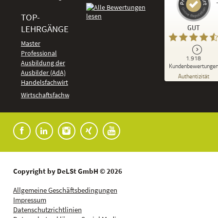
TOP-
Kundenbewertungen und Erfahrungen zu
LEHRGÄNGE
GUT
DeLSt - Deutsches eLearning Studieninstitut
Master
Professional
GUT
1.918
%
92
Ausbildung der
Kundenbewertunge
Ausbilder (AdA)
Empfehlungen auf
Authentizität
ProvenExpert.com
Handelsfachwirt
5,00
/
4,37
Kundenbewertungen
Wirtschaftsfachwirt
91
1.827
Bewertungen auf
7
Bewertungen von
ProvenExpert.com
anderen Quellen
Blick aufs ProvenExpert-Profil werfen
04.08.2026
Copyright by DeLSt GmbH © 2026
Allgemeine Geschäftsbedingungen
Impressum
Datenschutzrichtlinien