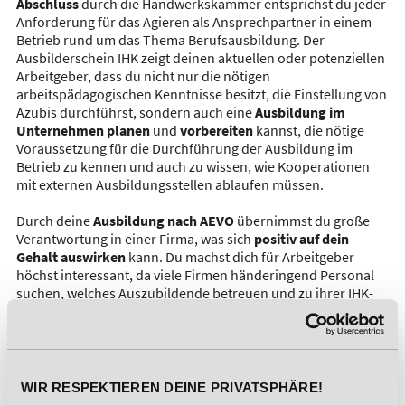
Abschluss
durch die Handwerkskammer entsprichst du jeder
Anforderung für das Agieren als Ansprechpartner in einem
Betrieb rund um das Thema Berufsausbildung. Der
Ausbilderschein IHK zeigt deinen aktuellen oder potenziellen
Arbeitgeber, dass du nicht nur die nötigen
arbeitspädagogischen Kenntnisse besitzt, die Einstellung von
Azubis durchführst, sondern auch eine
Ausbildung im
Unternehmen planen
und
vorbereiten
kannst, die nötige
Voraussetzung für die Durchführung der Ausbildung im
Betrieb zu kennen und auch zu wissen, wie Kooperationen
mit externen Ausbildungsstellen ablaufen müssen.
Durch deine
Ausbildung nach AEVO
übernimmst du große
Verantwortung in einer Firma, was sich
positiv auf dein
Gehalt auswirken
kann. Du machst dich für Arbeitgeber
höchst interessant, da viele Firmen händeringend Personal
suchen, welches Auszubildende betreuen und zu ihrer IHK-
Prüfung begleiten kann. Diese vielversprechenden
Berufsperspektiven lassen sich in kurzer Zeit eröffnen und
durch einen eigenen Abschluss bei der IHK durch bestandene
AEVO-Prüfung kannst du im Lebenslauf eine Qualifizierung
vorweisen, die dich als Mitarbeiter deutlich hervorhebt.
WIR RESPEKTIEREN DEINE PRIVATSPHÄRE!