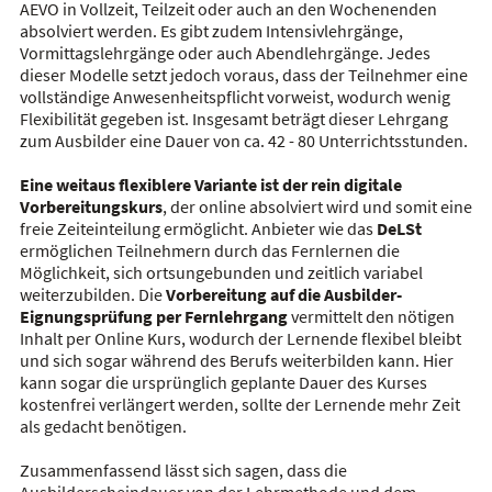
AEVO in Vollzeit, Teilzeit oder auch an den Wochenenden
absolviert werden. Es gibt zudem Intensivlehrgänge,
Vormittagslehrgänge oder auch Abendlehrgänge. Jedes
dieser Modelle setzt jedoch voraus, dass der Teilnehmer eine
vollständige Anwesenheitspflicht vorweist, wodurch wenig
Flexibilität gegeben ist. Insgesamt beträgt dieser Lehrgang
zum Ausbilder eine Dauer von ca. 42 - 80 Unterrichtsstunden.
Eine weitaus flexiblere Variante ist der rein
digitale
Vorbereitungskurs
, der online absolviert wird und somit eine
freie Zeiteinteilung ermöglicht. Anbieter wie das
DeLSt
ermöglichen Teilnehmern durch das Fernlernen die
Möglichkeit, sich ortsungebunden und zeitlich variabel
weiterzubilden. Die
Vorbereitung auf die Ausbilder-
Eignungsprüfung per Fernlehrgang
vermittelt den nötigen
Inhalt per Online Kurs, wodurch der Lernende flexibel bleibt
und sich sogar während des Berufs weiterbilden kann. Hier
kann sogar die ursprünglich geplante Dauer des Kurses
kostenfrei verlängert werden, sollte der Lernende mehr Zeit
als gedacht benötigen.
Zusammenfassend lässt sich sagen, dass die
Ausbilderscheindauer von der Lehrmethode und dem