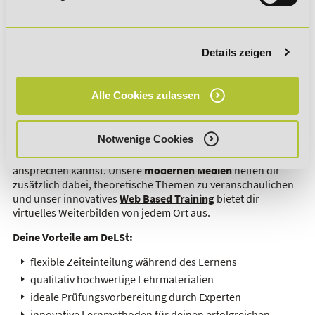
in Vollzeit beträgt die Kursdauer 3 Wochen
berufsbegleitend beträgt die Kursdauer 3 Monate
Details zeigen
Diese
Kursdauer
lässt sich jederzeit
kostenfrei unter- oder
überschreiten
. Deine Flexibilität während des Lernens liegt
uns am Herzen und unsere Expertise im Fernlehren kommt
Alle Cookies zulassen
dir während der gesamten Ausbildungszeit zugute.
Es stehen dir nämlich Ansprechpartner zur Seite, die du bei
Notwenige Cookies
offenen Fragen kontaktieren, zum Üben der
Prüfungssimulation oder bei komplexen Themen
ansprechen kannst. Unsere
modernen Medien
helfen dir
zusätzlich dabei, theoretische Themen zu veranschaulichen
und unser innovatives
Web Based Training
bietet dir
virtuelles Weiterbilden von jedem Ort aus.
Deine Vorteile am DeLSt:
flexible Zeiteinteilung während des Lernens
qualitativ hochwertige Lehrmaterialien
ideale Prüfungsvorbereitung durch Experten
innovative Lernmethoden für deinen erfolgreichen