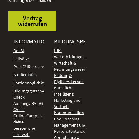
Samstag: 9:00 - 15:00 Uhr
Vertrag
widerrufen
INFORMATIONEN
BILDUNGSBEREICHE
DeLSt
IHK-
Weiterbildungen
Leitsätze
Wirtschaft &
PreisFAIRsprechen
Rechnungswesen
Studieninfos
Bildung &
Digitales Lernen
Fördermöglichkeiten
Künstliche
Bildungsgutschein
Intelligenz
Check
Marketing und
Aufstiegs-BAföG
Vertrieb
Check
Kommunikation
Online Campus -
und Coaching
deine
Management und
persönliche
Personalentwicklung
Lernwelt
Compliance &