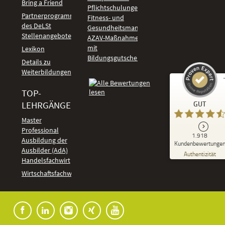
Bring a Friend
Pflichtschulungen
Partnerprogramm
Fitness- und
des DeLSt
Gesundheitsmanagement
Stellenangebote
AZAV-Maßnahmen
mit
Lexikon
Bildungsgutschein
Details zu
Weiterbildungen
TOP-
Kundenbewertungen und Erfahrungen zu
LEHRGÄNGE
GUT
DeLSt - Deutsches eLearning Studieninstitut
Master
Professional
GUT
1.918
%
92
Ausbildung der
Kundenbewertunge
Ausbilder (AdA)
Empfehlungen auf
Authentizität
ProvenExpert.com
Handelsfachwirt
5,00
/
4,37
Kundenbewertungen
Wirtschaftsfachwirt
91
1.827
Bewertungen auf
7
Bewertungen von
ProvenExpert.com
anderen Quellen