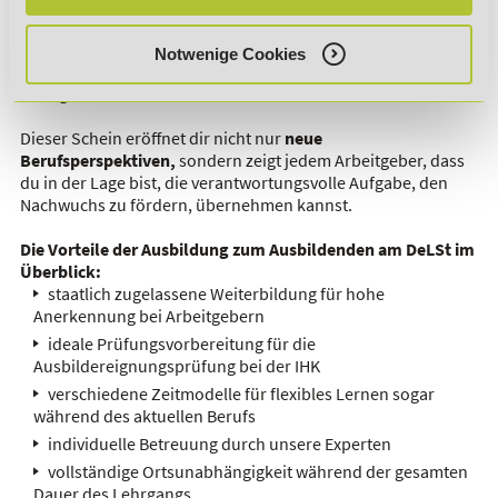
zu deiner Abschlussprüfung begleiten zu können. Die
anstehende Prüfung kann durch unseren modernen
Methoden und Medien simuliert und somit geübt werden,
Notwenige Cookies
damit du schon bald über den
Schein
zum
Ausbilden
verfügen kannst.
Dieser Schein eröffnet dir nicht nur
neue
Berufsperspektiven
,
sondern zeigt jedem Arbeitgeber, dass
du in der Lage bist, die verantwortungsvolle Aufgabe, den
Nachwuchs zu fördern, übernehmen kannst.
Die Vorteile der Ausbildung zum Ausbildenden am
DeLSt
im
Überblick:
staatlich zugelassene Weiterbildung für hohe
Anerkennung bei Arbeitgebern
ideale Prüfungsvorbereitung für die
Ausbildereignungsprüfung
bei der IHK
verschiedene
Zeitmodelle
für flexibles Lernen sogar
während des aktuellen Berufs
individuelle Betreuung durch unsere Experten
vollständige
Ortsunabhängigkeit
während der gesamten
Dauer des Lehrgangs