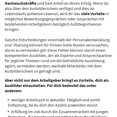
Nachwuchskräfte
und hast Anteil an deren Erfolg. Wenn du
also über den
Ausbilderschein
verfügst und dies im
Lebenslaufs aufweisen kannst, wird dir das
viele Vorteile
in
möglichen
Bewerbungsgesprächen
oder Gesprächen mit
bestehenden Arbeitgebern bezüglich Aufstiegschancen
bringen.
Falsche Entscheidungen innerhalb der
Personalentwicklung
und -Planung können für Firmen hohe Kosten verursachen,
die es zu vermeiden gilt. Diese Fehler können durch einen
kompetenten Ausbilder, der als Experte und Ansprechpartner
für jegliche Themen rund um die betriebliche Ausbildung
agiert, vermieden werden, weshalb Mitarbeiter mit dem
Ausbilderschein
so gefragt sind.
Aber nicht nur dem Arbeitgeber bringt es Vorteile, dich als
Ausbilder einzustellen. Für dich bedeutet das unter
anderem:
weniger Arbeitszeit in aktueller Tätigkeit und somit
Entlastung, da du dich den Azubis zuwenden musst
Erfüllung im Job durch die Zusammenarbeit mit jungen
Menschen, die gerade erst am Anfang ihres Berufslebens