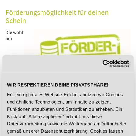
Förderungsmöglichkeit für deinen
Schein
Die wohl
am
häufigsten in Anspruch genommene Förderung ist ein
WIR RESPEKTIEREN DEINE PRIVATSPHÄRE!
Zuschuss der Bundeslandes
oder auch der
Für ein optimales Website-Erlebnis nutzen wir Cookies
Bildungsgutschein
. Antragsteller können sich hierfür an die
und ähnliche Technologien, um Inhalte zu zeigen,
Agentur für Arbeit wenden, vorausgesetzt sie sind nicht
Funktionen anzubieten und Statistiken zu erheben. Ein
berufstätig, sind von Arbeitslosigkeit bedroht oder möchten
eigeninitiativ
in das Berufsleben zurückkehren.
Klick auf „Alle akzeptieren“ erlaubt uns diese
Datenverarbeitung sowie die Weitergabe an Drittanbieter
Das Ziel dieses Zuschusses ist die Unterstützung individueller
gemäß unserer Datenschutzerklärung. Cookies lassen
und berufsbezogener Fortbildungen, wie es für den Schein