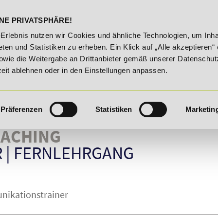
DELST
STUDIENINFOS
KONTA
NE PRIVATSPHÄRE!
t bis 03.09.2026 - Bildungsroute!
20% Rabatt bis 03.09.202
-Erlebnis nutzen wir Cookies und ähnliche Technologien, um Inha
ten und Statistiken zu erheben. Ein Klick auf „Alle akzeptieren“ 
owie die Weitergabe an Drittanbieter gemäß unserer Datenschut
zeit ablehnen oder in den Einstellungen anpassen.
Präferenzen
Statistiken
Marketin
OACHING
R
|
FERNLEHRGANG
ikationstrainer