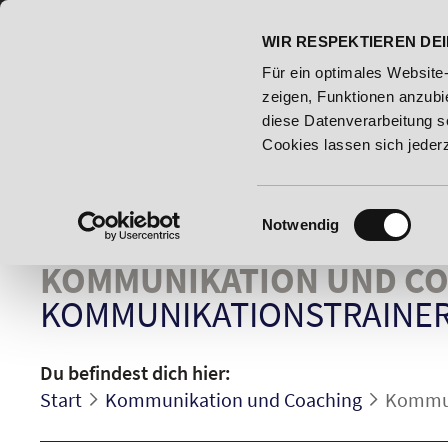
07191 - 22986 - 0
BILDUNGSHOTLINE:
WIR RESPEKTIEREN DEI
20% Rabatt bis 03.09.2026 - Bildungsroute!
20% Rabat
Für ein optimales Website
zeigen, Funktionen anzubie
diese Datenverarbeitung s
Cookies lassen sich jeder
Einwilligungsauswahl
Notwendig
KOMMUNIKATION UND C
KOMMUNIKATIONSTRAINE
Du befindest dich hier:
Start
Kommunikation und Coaching
Kommun