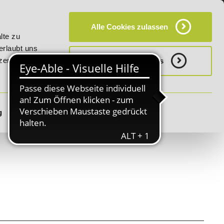
KT
HÄUFIG GESTELLTE FRAGEN (FAQ)
CAMPUS
Alle Cookies zulassen
6 - Bildungsroute!
20% Rabatt bis 03.09.2026 - Bildungsro
lte zu
erlaubt uns
zerklärung.
Notwenige Cookies
g
Details zeigen