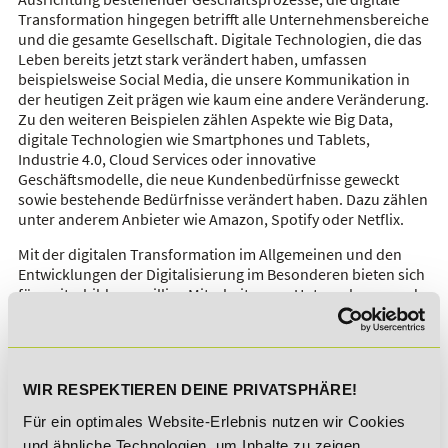
Transformation hingegen betrifft alle Unternehmensbereiche
und die gesamte Gesellschaft. Digitale Technologien, die das
Leben bereits jetzt stark verändert haben, umfassen
beispielsweise Social Media, die unsere Kommunikation in
der heutigen Zeit prägen wie kaum eine andere Veränderung.
Zu den weiteren Beispielen zählen Aspekte wie Big Data,
digitale Technologien wie Smartphones und Tablets,
Industrie 4.0, Cloud Services oder innovative
Geschäftsmodelle, die neue Kundenbedürfnisse geweckt
sowie bestehende Bedürfnisse verändert haben. Dazu zählen
unter anderem Anbieter wie Amazon, Spotify oder Netflix.
Mit der digitalen Transformation im Allgemeinen und den
Entwicklungen der Digitalisierung im Besonderen bieten sich
für weiterbildungswillige Mitarbeiter von Unternehmen und
Menschen, die sich beruflich neu orientieren möchten,
vielfältige Chancen.
Wer sich für den digitalen Wandel qualifiziert, über
weitreichende Information zu digitalen Technologien verfügt
WIR RESPEKTIEREN DEINE PRIVATSPHÄRE!
und seine Kompetenzen um digitale Aspekte und
Für ein optimales Website-Erlebnis nutzen wir Cookies
Arbeitsbereiche erweitert, erwirbt wertvolles und gefragtes
und ähnliche Technologien, um Inhalte zu zeigen,