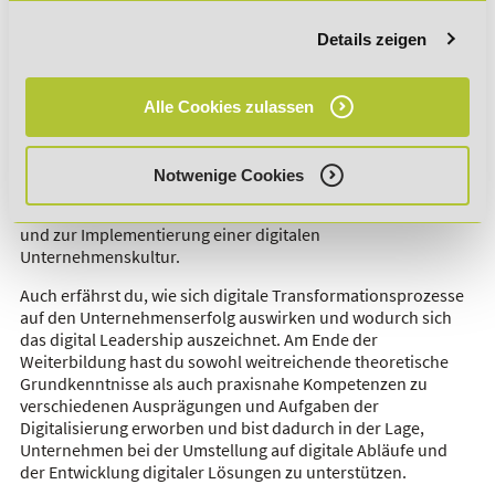
Um deine beruflichen Perspektiven zu erweitern und sich auf
Details zeigen
dem Arbeitsmarkt mit einem anerkannten Abschluss im
Bereich der Digitalisierung zu positionieren, bildet die
Weiterbildung am
DeLSt
eine optimale Wahl. Sie deckt
Alle Cookies zulassen
umfangreiche Themengebiete und Aspekte des digitalen
Wandels ab. Dazu gehören die Auswirkungen der
Digitalisierung in der Wirtschaft, Informationen zur digitalen
Notwenige Cookies
Arbeitsorganisation und einem agilen Projektmanagement
sowie Know-how zu IT-Sicherheit, Datenschutz, Industrie 4.0
und zur Implementierung einer digitalen
Unternehmenskultur.
Auch erfährst du, wie sich digitale Transformationsprozesse
auf den Unternehmenserfolg auswirken und wodurch sich
das digital Leadership auszeichnet. Am Ende der
Weiterbildung hast du sowohl weitreichende theoretische
Grundkenntnisse als auch praxisnahe Kompetenzen zu
verschiedenen Ausprägungen und Aufgaben der
Digitalisierung erworben und bist dadurch in der Lage,
Unternehmen bei der Umstellung auf digitale Abläufe und
der Entwicklung digitaler Lösungen zu unterstützen.