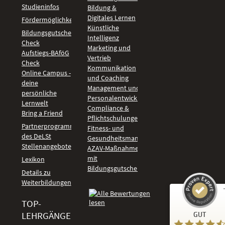
Studieninfos
Bildung &
Digitales Lernen
Fördermöglichkeiten
Künstliche
Bildungsgutschein
Intelligenz
Check
Marketing und
Aufstiegs-BAföG
Vertrieb
Check
Kommunikation
Online Campus -
und Coaching
deine
Management und
persönliche
Personalentwicklung
Lernwelt
Compliance &
Bring a Friend
Pflichtschulungen
Partnerprogramm
Fitness- und
des DeLSt
Gesundheitsmanagement
Stellenangebote
AZAV-Maßnahmen
mit
Lexikon
Bildungsgutschein
Details zu
Weiterbildungen
TOP-
Kundenbewertungen und Erfahrungen zu
LEHRGÄNGE
GUT
DeLSt - Deutsches eLearning Studieninstitut