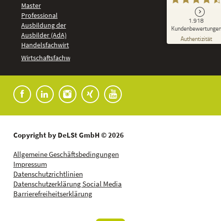
Master
Professional
GUT
1.918
%
92
Ausbildung der
Kundenbewertunge
Ausbilder (AdA)
Empfehlungen auf
Authentizität
ProvenExpert.com
Handelsfachwirt
5,00
/
4,37
Kundenbewertungen
Wirtschaftsfachwirt
91
1.827
Bewertungen auf
7
Bewertungen von
ProvenExpert.com
anderen Quellen
Blick aufs ProvenExpert-Profil werfen
04.08.2026
Copyright by DeLSt GmbH © 2026
Allgemeine Geschäftsbedingungen
Impressum
Datenschutzrichtlinien
Datenschutzerklärung Social Media
Barrierefreiheitserklärung