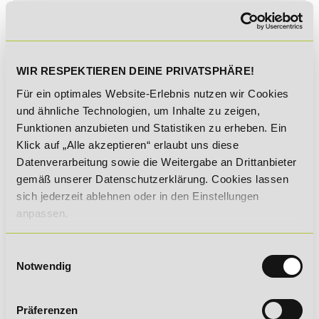
Kann ich eine nicht bestandene
Prüfungsleistung wiederholen?
Wer trägt bei einem IHK-Lehrgang die Kosten
der Erstprüfung?
WIR RESPEKTIEREN DEINE PRIVATSPHÄRE!
Was mache ich, wenn ich länger ausfalle (z. B.
Für ein optimales Website-Erlebnis nutzen wir Cookies
wegen Krankheit) und das Erreichen des
und ähnliche Technologien, um Inhalte zu zeigen,
Maßnahmenendes gefährdet ist?
Funktionen anzubieten und Statistiken zu erheben. Ein
Klick auf „Alle akzeptieren“ erlaubt uns diese
ORGANISATORISCHES
Datenverarbeitung sowie die Weitergabe an Drittanbieter
gemäß unserer Datenschutzerklärung. Cookies lassen
Wann startet die Testphase bei einem
sich jederzeit ablehnen oder in den Einstellungen
Fernlehrgang?
anpassen.
Was passiert, wenn ich die Dauer meines
Fernlehrgangs nicht einhalte? Kann ich diese
Einwilligungsauswahl
verlängern?
Notwendig
An wen wende ich mich wenn ich Fragen habe?
Habe ich einen Ansprechpartner?
Präferenzen