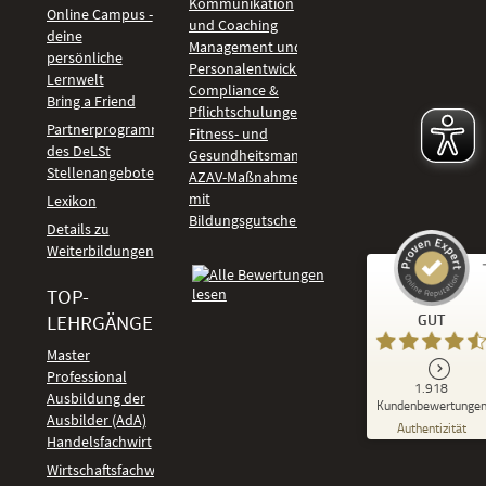
Kommunikation
Online Campus -
und Coaching
deine
Management und
persönliche
Personalentwicklung
Lernwelt
Compliance &
Bring a Friend
Pflichtschulungen
Partnerprogramm
Fitness- und
des DeLSt
Gesundheitsmanagement
Stellenangebote
AZAV-Maßnahmen
mit
Lexikon
Bildungsgutschein
Details zu
Weiterbildungen
TOP-
Kundenbewertungen und Erfahrungen zu
LEHRGÄNGE
GUT
DeLSt - Deutsches eLearning Studieninstitut
Master
Professional
GUT
1.918
%
92
Ausbildung der
Kundenbewertunge
Ausbilder (AdA)
Empfehlungen auf
Authentizität
ProvenExpert.com
Handelsfachwirt
5,00
/
4,37
Kundenbewertungen
Wirtschaftsfachwirt