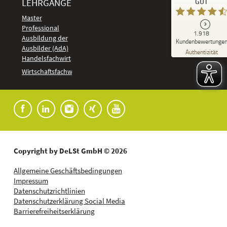
LEHRGÄNGE
GUT
DeLSt - Deutsches eLearning Studieninstitut
Master
Professional
GUT
1.918
%
92
Ausbildung der
Kundenbewertunge
Ausbilder (AdA)
Empfehlungen auf
Authentizität
ProvenExpert.com
Handelsfachwirt
5,00
/
4,37
Kundenbewertungen
Wirtschaftsfachwirt
91
1.827
Bewertungen auf
7
Bewertungen von
ProvenExpert.com
anderen Quellen
Blick aufs ProvenExpert-Profil werfen
04.08.2026
Copyright by DeLSt GmbH © 2026
Allgemeine Geschäftsbedingungen
Impressum
Datenschutzrichtlinien
Datenschutzerklärung Social Media
Barrierefreiheitserklärung