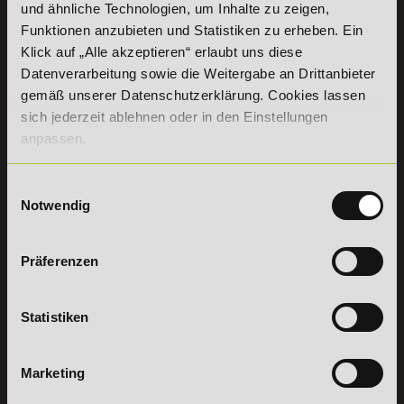
und ähnliche Technologien, um Inhalte zu zeigen,
+49 (0) 7191 9513203
Funktionen anzubieten und Statistiken zu erheben. Ein
Klick auf „Alle akzeptieren“ erlaubt uns diese
DeLSt GmbH - Deutsches eLearning Studieninstitut
Datenverarbeitung sowie die Weitergabe an Drittanbieter
Willy-Brandt-Platz 2
gemäß unserer Datenschutzerklärung. Cookies lassen
71522
Backnang
sich jederzeit ablehnen oder in den Einstellungen
Aus dem Ausland:
+49 (0) 7191 - 22 986 – 0
anpassen.
Fax:
+49 (0) 7191 - 22 986 - 99
Erreichbarkeit:
Einwilligungsauswahl
Montag bis Donnerstag: 8:00 - 19:00 Uhr
Freitag: 8:00 - 17:00 Uhr
Notwendig
Samstag: 9:00 - 15:00 Uhr
Präferenzen
Vertrag
widerrufen
Statistiken
INFORMATIONEN
BILDUNGSBEREICHE
DeLSt
IHK-
Marketing
Weiterbildungen
Leitsätze
Wirtschaft &