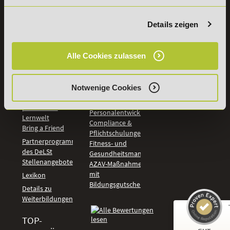
PreisFAIRsprechen
Rechnungswesen
Studieninfos
Bildung &
Details zeigen
Digitales Lernen
Fördermöglichkeiten
Künstliche
Bildungsgutschein
Intelligenz
Check
Alle Cookies zulassen
Marketing und
Aufstiegs-BAföG
Vertrieb
Check
Kommunikation
Online Campus -
Notwenige Cookies
und Coaching
deine
Management und
persönliche
Personalentwicklung
Lernwelt
Compliance &
Bring a Friend
Pflichtschulungen
Partnerprogramm
Fitness- und
des DeLSt
Gesundheitsmanagement
Stellenangebote
AZAV-Maßnahmen
mit
Lexikon
Bildungsgutschein
Details zu
Weiterbildungen
TOP-
Kundenbewertungen und Erfahrungen zu