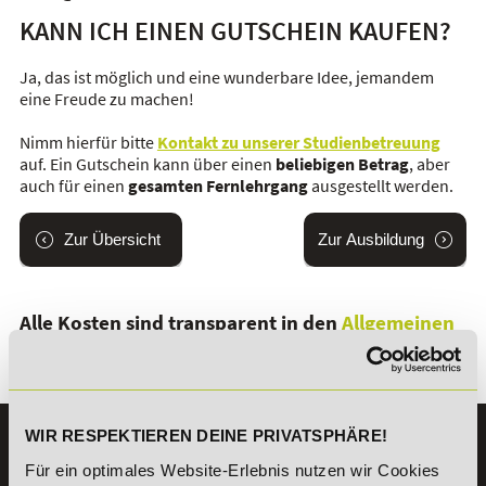
KANN ICH EINEN GUTSCHEIN KAUFEN?
Ja, das ist möglich und eine wunderbare Idee, jemandem
eine Freude zu machen!
Nimm hierfür bitte
Kontakt zu unserer Studienbetreuung
auf. Ein Gutschein kann über einen
beliebigen Betrag
, aber
auch für einen
gesamten Fernlehrgang
ausgestellt werden.
Zur Übersicht
Zur Ausbildung
Alle Kosten sind transparent in den
Allgemeinen
Geschäftsbedingungen (AGB)
bzw. der
Gebührenordnung
aufgeführt.
WIR RESPEKTIEREN DEINE PRIVATSPHÄRE!
KONTAKT
Für ein optimales Website-Erlebnis nutzen wir Cookies
07191 - 22986 - 0