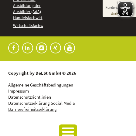
GUT
1.918
%
92
Ausbildung der
Kundenbewertunge
Ausbilder (AdA)
Empfehlungen auf
Authentizität
ProvenExpert.com
Handelsfachwirt
5,00
/
4,37
Kundenbewertungen
Wirtschaftsfachwirt
91
1.827
Bewertungen auf
7
Bewertungen von
ProvenExpert.com
anderen Quellen
Blick aufs ProvenExpert-Profil werfen
04.08.2026
Copyright by DeLSt GmbH © 2026
Allgemeine Geschäftsbedingungen
Impressum
Datenschutzrichtlinien
Datenschutzerklärung Social Media
Barrierefreiheitserklärung