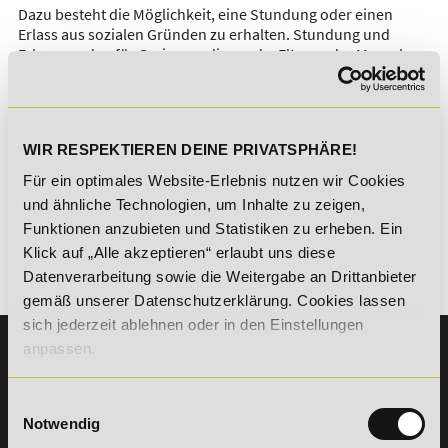
Dazu besteht die Möglichkeit, eine Stundung oder einen
Erlass aus sozialen Gründen zu erhalten. Stundung und
Erlass werden für Gering verdienende, Eltern oder Menschen,
die Angehörige pflegen, gewährt. So ist es beispielsweise
möglich, bei Unterschreiten einer Einkommensgrenze eine
Stundung von bis zu fünf Jahren zu erhalten.
WIR RESPEKTIEREN DEINE PRIVATSPHÄRE!
Zur Übersicht
Zur Ausbildung
Für ein optimales Website-Erlebnis nutzen wir Cookies
und ähnliche Technologien, um Inhalte zu zeigen,
Funktionen anzubieten und Statistiken zu erheben. Ein
Alle Kosten sind transparent in den
Allgemeinen
Klick auf „Alle akzeptieren“ erlaubt uns diese
Geschäftsbedingungen (AGB)
bzw. der
Datenverarbeitung sowie die Weitergabe an Drittanbieter
Gebührenordnung
aufgeführt.
gemäß unserer Datenschutzerklärung. Cookies lassen
sich jederzeit ablehnen oder in den Einstellungen
anpassen.
KONTAKT
07191 - 22986 - 0
Einwilligungsauswahl
+49 (0) 7191 9513203
Notwendig