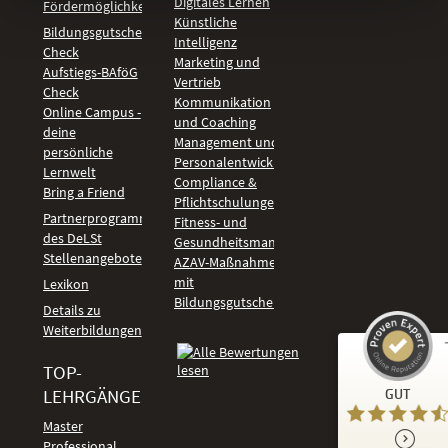
Digitales Lernen
Fördermöglichkeiten
Künstliche
Bildungsgutschein
Intelligenz
Check
Marketing und
Aufstiegs-BAföG
Vertrieb
Check
Kommunikation
Online Campus -
und Coaching
deine
Management und
persönliche
Personalentwicklung
Lernwelt
Compliance &
Bring a Friend
Pflichtschulungen
Partnerprogramm
Fitness- und
des DeLSt
Gesundheitsmanagement
Stellenangebote
AZAV-Maßnahmen
mit
Lexikon
Bildungsgutschein
Details zu
Weiterbildungen
TOP-
Kundenbewertungen und Erfahrungen zu
LEHRGÄNGE
GUT
DeLSt - Deutsches eLearning Studieninstitut
Master
Professional