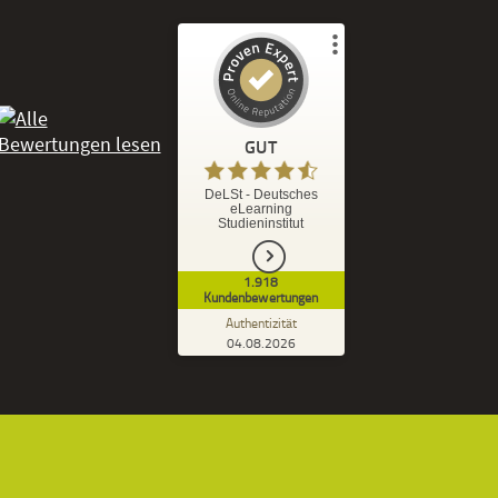
Kundenbewertungen und Erfahrungen zu
DeLSt - Deutsches eLearning Studieninstitut
GUT
%
92
GUT
DeLSt - Deutsches
eLearning
Empfehlungen auf
Studieninstitut
ProvenExpert.com
5,00
/
4,37
1.918
1.827
91
Kundenbewertungen
7
Bewertungen von
Bewertungen auf
Authentizität
anderen Quellen
ProvenExpert.com
04.08.2026
Kundenbewertungen der DeLSt auf Pro
Blick aufs ProvenExpert-Profil werfen
Ramona B.
3,60
Leider wird am Anfang nicht mitgeteilt
welche und wie viele Bücher man zusätzlich