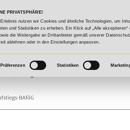
DELST
STUDIENINFOS
KONTA
NE PRIVATSPHÄRE!
. August 2026!
Unser Karrieretipp der Woche: 25% Rabatt 
-Erlebnis nutzen wir Cookies und ähnliche Technologien, um Inha
ten und Statistiken zu erheben. Ein Klick auf „Alle akzeptieren“ 
owie die Weitergabe an Drittanbieter gemäß unserer Datenschut
zeit ablehnen oder in den Einstellungen anpassen.
Präferenzen
Statistiken
Marketin
N (FAQ).
ufstiegs-BAföG