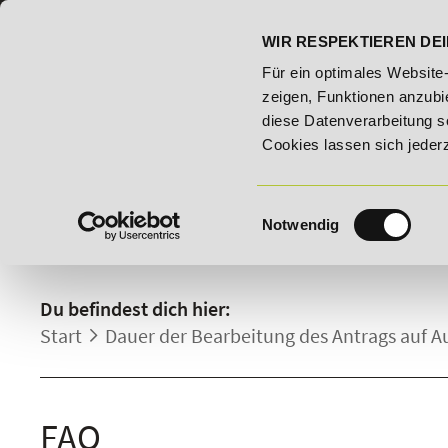
07191 - 22986 - 0
BILDUNGSHOTLINE:
WIR RESPEKTIEREN DEI
r Woche: 25% Rabatt auf "E-Commerce Manager" vom 28. Juli - 06
Für ein optimales Website
zeigen, Funktionen anzubie
diese Datenverarbeitung s
Cookies lassen sich jeder
Einwilligungsauswahl
Notwendig
HÄUFIG GESTELLTE FRAGE
Du befindest dich hier:
Start
Dauer der Bearbeitung des Antrags auf A
FAQ