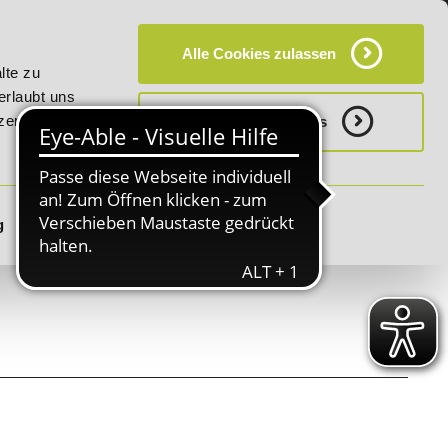
KT
HÄUFIG GESTELLTE FRAGEN (FAQ)
CAMPUS
Alle Cookies zulassen
auf "E-Commerce Manager" vom 28. Juli - 06. August 2026!
lte zu
erlaubt uns
zerklärung.
Notwenige Cookies
g
Details zeigen