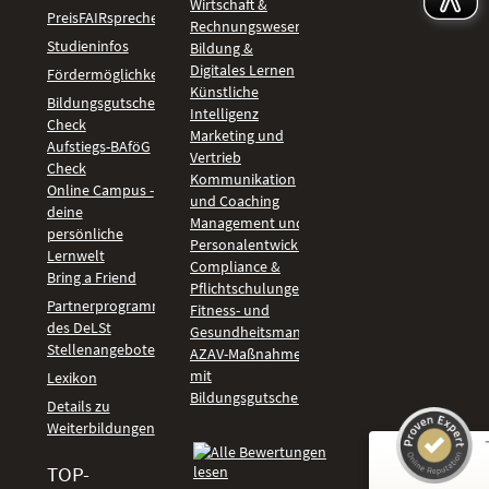
Wirtschaft &
PreisFAIRsprechen
Rechnungswesen
Studieninfos
Bildung &
Digitales Lernen
Fördermöglichkeiten
Künstliche
Bildungsgutschein
Intelligenz
Check
Marketing und
Aufstiegs-BAföG
Vertrieb
Check
Kommunikation
Online Campus -
und Coaching
deine
Management und
persönliche
Personalentwicklung
Lernwelt
Compliance &
Bring a Friend
Pflichtschulungen
Partnerprogramm
Fitness- und
des DeLSt
Gesundheitsmanagement
Stellenangebote
AZAV-Maßnahmen
mit
Lexikon
Bildungsgutschein
Details zu
Weiterbildungen
TOP-
Kundenbewertungen und Erfahrungen zu