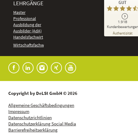
LEHRGÄNGE
GUT
DeLSt - Deutsches eLearning Studieninstitut
Master
Professional
GUT
1.918
%
92
Ausbildung der
Kundenbewertunge
Ausbilder (AdA)
Empfehlungen auf
Authentizität
ProvenExpert.com
Handelsfachwirt
5,00
/
4,37
Kundenbewertungen
Wirtschaftsfachwirt
91
1.827
Bewertungen auf
7
Bewertungen von
ProvenExpert.com
anderen Quellen
Blick aufs ProvenExpert-Profil werfen
04.08.2026
Copyright by DeLSt GmbH © 2026
Allgemeine Geschäftsbedingungen
Impressum
Datenschutzrichtlinien
Datenschutzerklärung Social Media
Barrierefreiheitserklärung