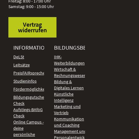
Freitag: 8:00 - 17:00 Uhr
Samstag: 9:00 - 15:00 Uhr
Vertrag
widerrufen
INFORMATIONEN
BILDUNGSBEREICHE
DeLSt
IHK-
Weiterbildungen
Leitsätze
Wirtschaft &
PreisFAIRsprechen
Rechnungswesen
Studieninfos
Bildung &
Digitales Lernen
Fördermöglichkeiten
Künstliche
Bildungsgutschein
Intelligenz
Check
Marketing und
Aufstiegs-BAföG
Vertrieb
Check
Kommunikation
Online Campus -
und Coaching
deine
Management und
persönliche
Personalentwicklung