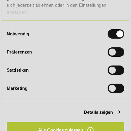
Sporternährung
sich jederzeit ablehnen oder in den Einstellungen
anpassen.
Sporttherapie
Einwilligungsauswahl
Notwendig
Präferenzen
DEINE VORTEILE IM ÜBERBLICK
WEBINAR-TERMINE
Statistiken
VORAUSSETZUNGEN
Marketing
GESAMTPREIS:
Details zeigen
12.632,00 € *
Ratenzahlung:
Alle Cookies zulassen