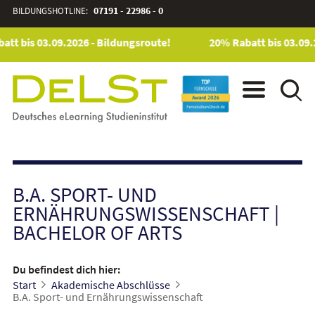
BILDUNGSHOTLINE:
07191 - 22986 - 0
tt bis 03.09.2026 - Bildungsroute!
20% Rabatt bis 03.09.2
B.A. SPORT- UND
ERNÄHRUNGSWISSENSCHAFT
|
BACHELOR OF ARTS
Du befindest dich hier:
Start
Akademische Abschlüsse
B.A. Sport- und Ernährungswissenschaft