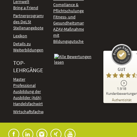
Lernwelt
Compliance &
Bring a Friend
Pflichtschulungen
Partnerprogramm
Fitness- und
des DeLSt
Gesundheitsmanagement
Stellenangebote
AZAV-Maßnahmen
mit
Lexikon
Bildungsgutschein
Details zu
Weiterbildungen
TOP-
Kundenbewertungen und Erfahrungen zu
LEHRGÄNGE
GUT
DeLSt - Deutsches eLearning Studieninstitut
Master
Professional
GUT
1.918
%
92
Ausbildung der
Kundenbewertunge
Ausbilder (AdA)
Empfehlungen auf
Authentizität
ProvenExpert.com
Handelsfachwirt
5,00
/
4,37
Kundenbewertungen
Wirtschaftsfachwirt
91
1.827
Bewertungen auf
7
Bewertungen von
ProvenExpert.com
anderen Quellen