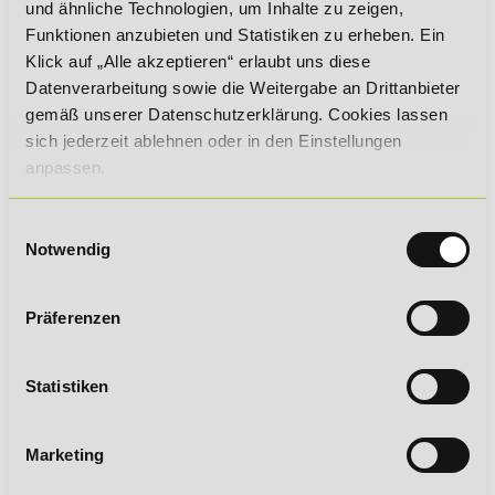
und ähnliche Technologien, um Inhalte zu zeigen,
ABLAUF UND INHALTE IM DETAIL
Funktionen anzubieten und Statistiken zu erheben. Ein
Klick auf „Alle akzeptieren“ erlaubt uns diese
DEINE VORTEILE IM ÜBERBLICK
Datenverarbeitung sowie die Weitergabe an Drittanbieter
gemäß unserer Datenschutzerklärung. Cookies lassen
sich jederzeit ablehnen oder in den Einstellungen
EMPFOHLENE WEITERBILDUNGEN
anpassen.
DEIN ZERTIFIKAT
Einwilligungsauswahl
Notwendig
Präferenzen
Statistiken
Du erwirbst eine hochwertige Qualifikation, die dir viele
Türen öffnen kann:
Marketing
branchenanerkannter Abschluss
Zertifikat mit unbegrenzter Gültigkeit