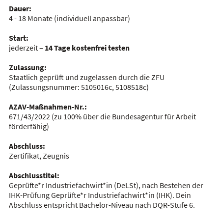
Dauer:
4 - 18 Monate
(individuell anpassbar)
Start:
jederzeit –
14 Tage kostenfrei testen
Zulassung:
Staatlich geprüft und zugelassen durch die ZFU
(Zulassungsnummer:
5105016c, 5108518c
)
AZAV-Maßnahmen-Nr.:
671/43/2022
(zu 100% über die Bundesagentur für Arbeit
förderfähig)
Abschluss:
Zertifikat, Zeugnis
Abschlusstitel:
Geprüfte*r Industriefachwirt*in (DeLSt), nach Bestehen der
IHK-Prüfung Geprüfte*r Industriefachwirt*in (IHK). Dein
Abschluss entspricht Bachelor-Niveau nach DQR-Stufe 6.