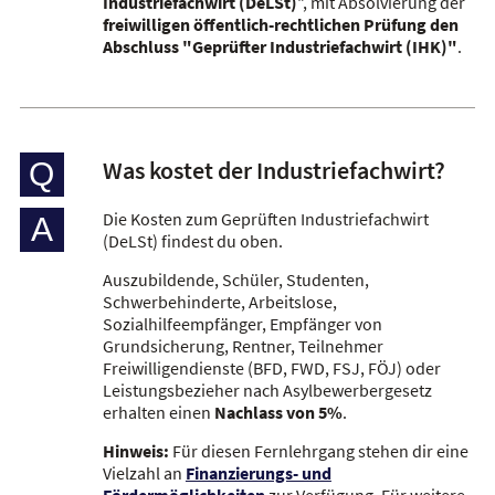
Industriefachwirt (DeLSt)
", mit Absolvierung der
freiwilligen öffentlich-rechtlichen Prüfung den
Abschluss "Geprüfter Industriefachwirt (IHK)"
.
Was kostet der Industriefachwirt?
Q
Die Kosten zum Geprüften Industriefachwirt
A
(DeLSt) findest du oben.
Auszubildende, Schüler, Studenten,
Schwerbehinderte, Arbeitslose,
Sozialhilfeempfänger, Empfänger von
Grundsicherung, Rentner, Teilnehmer
Freiwilligendienste (BFD, FWD, FSJ, FÖJ) oder
Leistungsbezieher nach Asylbewerbergesetz
erhalten einen
Nachlass von 5%
.
Hinweis:
Für diesen Fernlehrgang stehen dir eine
Vielzahl an
Finanzierungs- und
Fördermöglichkeiten
zur Verfügung. Für weitere