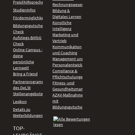
PreisFAIRsprechen
Rechnungswesen
Studieninfos
Bildung &
Digitales Lernen
Fördermöglichkeiten
Künstliche
Bildungsgutschein
Intelligenz
Check
Marketing und
Aufstiegs-BAföG
Vertrieb
Check
Kommunikation
Online Campus -
und Coaching
deine
Management und
persönliche
Personalentwicklung
Lernwelt
Compliance &
Bring a Friend
Pflichtschulungen
Partnerprogramm
Fitness- und
des DeLSt
Gesundheitsmanagement
Stellenangebote
AZAV-Maßnahmen
mit
Lexikon
Bildungsgutschein
Details zu
Weiterbildungen
TOP-