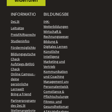
INFORMATIONEN
BILDUNGSBEREICHE
DeLSt
IHK-
Weiterbildungen
Leitsätze
Wirtschaft &
PreisFAIRsprechen
Rechnungswesen
Studieninfos
Bildung &
Digitales Lernen
Fördermöglichkeiten
Künstliche
Bildungsgutschein
Intelligenz
Check
Marketing und
Aufstiegs-BAföG
Vertrieb
Check
Kommunikation
Online Campus -
und Coaching
deine
Management und
persönliche
Personalentwicklung
Lernwelt
Compliance &
Bring a Friend
Pflichtschulungen
Partnerprogramm
Fitness- und
des DeLSt
Gesundheitsmanagement
Stellenangebote
AZAV-Maßnahmen