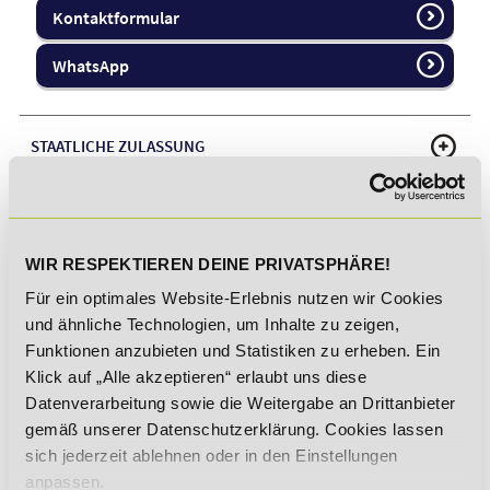
Kontaktformular
WhatsApp
STAATLICHE ZULASSUNG
FÖRDERMÖGLICHKEITEN
WIR RESPEKTIEREN DEINE PRIVATSPHÄRE!
LEHRPLAN
Für ein optimales Website-Erlebnis nutzen wir Cookies
und ähnliche Technologien, um Inhalte zu zeigen,
ABLAUF UND INHALTE IM DETAIL
Funktionen anzubieten und Statistiken zu erheben. Ein
Klick auf „Alle akzeptieren“ erlaubt uns diese
DEINE VORTEILE DURCH DIE AUSBILDUNG ALS
Datenverarbeitung sowie die Weitergabe an Drittanbieter
KAUFMANN / -FRAU FÜR BÜROMANAGEMENT
gemäß unserer Datenschutzerklärung. Cookies lassen
sich jederzeit ablehnen oder in den Einstellungen
anpassen.
EMPFOHLENE WEITERBILDUNGEN