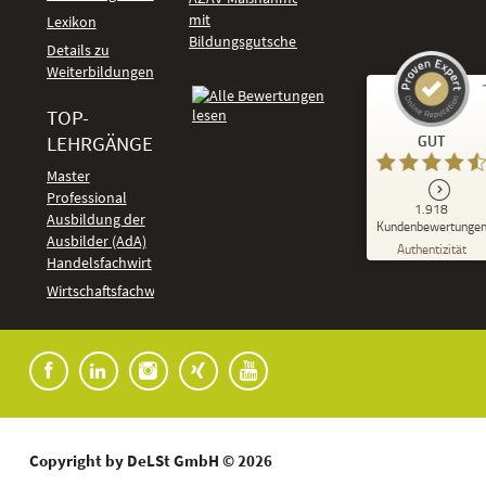
mit
Lexikon
Bildungsgutschein
Details zu
Weiterbildungen
TOP-
Kundenbewertungen und Erfahrungen zu
LEHRGÄNGE
GUT
DeLSt - Deutsches eLearning Studieninstitut
Master
Professional
GUT
1.918
%
92
Ausbildung der
Kundenbewertunge
Ausbilder (AdA)
Empfehlungen auf
Authentizität
ProvenExpert.com
Handelsfachwirt
5,00
/
4,37
Kundenbewertungen
Wirtschaftsfachwirt
91
1.827
Bewertungen auf
7
Bewertungen von
ProvenExpert.com
anderen Quellen
Blick aufs ProvenExpert-Profil werfen
04.08.2026
Copyright by DeLSt GmbH © 2026