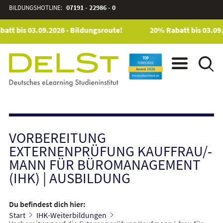
BILDUNGSHOTLINE:
07191 - 22986 - 0
tt bis 03.09.2026 - Bildungsroute!
20% Rabatt bis 03.09.2
VORBEREITUNG
EXTERNENPRÜFUNG KAUFFRAU/-
MANN FÜR BÜROMANAGEMENT
(IHK)
|
AUSBILDUNG
Du befindest dich hier:
Start
IHK-Weiterbildungen