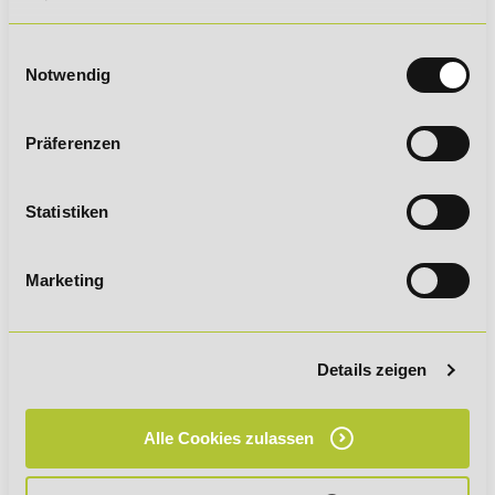
Einwilligungsauswahl
DEIN ZERTIFIKAT
Notwendig
Präferenzen
Statistiken
Du erwirbst eine hochwertige Qualifikation, die dir viele
Türen öffnen kann:
Marketing
branchenanerkannter Abschluss
Zertifikat mit unbegrenzter Gültigkeit
Abschluss auf DQR-Niveau 4 (nach Bestehen der IHK-
Details zeigen
Prüfung)
Alle Cookies zulassen