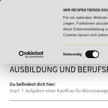
07191 - 22986 - 0
BILDUNGSHOTLINE:
WIR RESPEKTIEREN DEI
ildungsroute!
20% Rabatt bis 03.09.2026 - Bildungsroute!
Für ein optimales Website
zeigen, Funktionen anzubie
diese Datenverarbeitung s
Cookies lassen sich jeder
Einwilligungsauswahl
Notwendig
KAUFFRAU/-MANN FÜR BÜ
AUSBILDUNG UND BERUFSB
Du befindest dich hier:
Start
Aufgaben einer Kauffrau für Büromanage