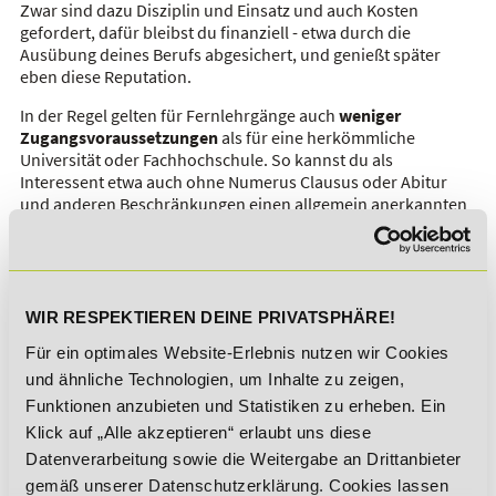
Zwar sind dazu Disziplin und Einsatz und auch Kosten
gefordert, dafür bleibst du finanziell - etwa durch die
Ausübung deines Berufs abgesichert, und genießt später
eben diese Reputation.
In der Regel gelten für Fernlehrgänge auch
weniger
Zugangsvoraussetzungen
als für eine herkömmliche
Universität oder Fachhochschule. So kannst du als
Interessent etwa auch ohne Numerus Clausus oder Abitur
und anderen Beschränkungen einen allgemein anerkannten
und zertifizierten Abschluss erwerben, der sich als
Weiterbildung vielfach spezialisieren lässt. Zudem sicherst
du dir mit einem Fernlehrgang eine staatlich kontrollierte
und qualifizierten Ausbildung. Sowohl Dozenten, Prüfungen
als auch Lehrmaterialien deren Autoren unterliegen
WIR RESPEKTIEREN DEINE PRIVATSPHÄRE!
umfassenden Prüfkriterien.
Für ein optimales Website-Erlebnis nutzen wir Cookies
und ähnliche Technologien, um Inhalte zu zeigen,
Mit Kommunikation online zum Erfolg
Funktionen anzubieten und Statistiken zu erheben. Ein
Klick auf „Alle akzeptieren“ erlaubt uns diese
Die durch die ZFU (Staatliche Zentrale für Fernunterricht)
Datenverarbeitung sowie die Weitergabe an Drittanbieter
geprüfte und zertifizierte Ausbildung am DeLSt ist komplett
gemäß unserer Datenschutzerklärung. Cookies lassen
als Fernlehrgang online durchführbar. Mit einem