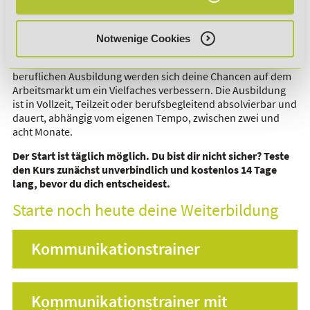
Die Weiterbildung ist mit einer Vielzahl an weiteren
Qualifizierungsmaßnahmen und Fernlehrgängen
Notwenige Cookies
kombinierbar, etwa mit einem Studium der Psychologie oder
sozialen Arbeit. Aber auch als
Zusatzqualifikation
zu einer
beruflichen Ausbildung werden sich deine Chancen auf dem
Arbeitsmarkt um ein Vielfaches verbessern. Die Ausbildung
ist in Vollzeit, Teilzeit oder berufsbegleitend absolvierbar und
dauert, abhängig vom eigenen Tempo, zwischen zwei und
acht Monate.
Der Start ist täglich möglich. Du bist dir nicht sicher? Teste
den Kurs zunächst unverbindlich und kostenlos 14 Tage
lang, bevor du dich entscheidest.
Starte noch heute deine Weiterbildung
Kommunikationstrainer
Kommunikationstrainer mit