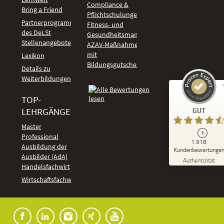
Compliance &
Bring a Friend
Pflichtschulungen
Partnerprogramm
Fitness- und
des DeLSt
Gesundheitsmanagement
Stellenangebote
AZAV-Maßnahmen
mit
Lexikon
Bildungsgutschein
Details zu
Weiterbildungen
TOP-
Kundenbewertungen und Erfahrungen zu
LEHRGÄNGE
GUT
DeLSt - Deutsches eLearning Studieninstitut
Master
Professional
GUT
1.918
%
92
Ausbildung der
Kundenbewertunge
Ausbilder (AdA)
Empfehlungen auf
Authentizität
ProvenExpert.com
Handelsfachwirt
5,00
/
4,37
Kundenbewertungen
Wirtschaftsfachwirt
91
1.827
Bewertungen auf
7
Bewertungen von
ProvenExpert.com
anderen Quellen