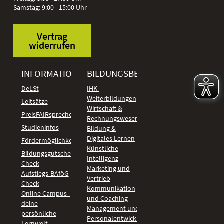
Samstag: 9:00 - 15:00 Uhr
Vertrag
widerrufen
INFORMATIONEN
BILDUNGSBEREICHE
DeLSt
IHK-
Weiterbildungen
Leitsätze
Wirtschaft &
PreisFAIRsprechen
Rechnungswesen
Studieninfos
Bildung &
Digitales Lernen
Fördermöglichkeiten
Künstliche
Bildungsgutschein
Intelligenz
Check
Marketing und
Aufstiegs-BAföG
Vertrieb
Check
Kommunikation
Online Campus -
und Coaching
deine
Management und
persönliche
Personalentwicklung
Lernwelt