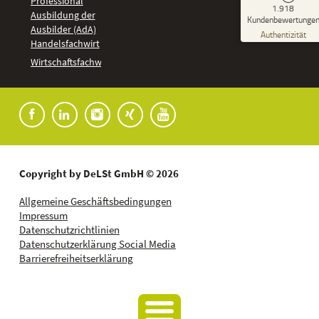
Professional
GUT
1.918
%
92
Ausbildung der
Kundenbewertunge
Ausbilder (AdA)
Empfehlungen auf
Authentizität
ProvenExpert.com
Handelsfachwirt
5,00
/
4,37
Kundenbewertungen
Wirtschaftsfachwirt
91
1.827
Bewertungen auf
7
Bewertungen von
ProvenExpert.com
anderen Quellen
Blick aufs ProvenExpert-Profil werfen
04.08.2026
Copyright by DeLSt GmbH © 2026
Allgemeine Geschäftsbedingungen
Impressum
Datenschutzrichtlinien
Datenschutzerklärung Social Media
Barrierefreiheitserklärung