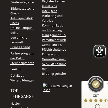
Digitales Lernen
Fördermöglichkeiten
Künstliche
Bildungsgutschein
Intelligenz
Check
Marketing und
Aufstiegs-BAföG
Vertrieb
Check
Kommunikation
Online Campus -
und Coaching
deine
Management und
persönliche
Personalentwicklung
Lernwelt
Compliance &
Bring a Friend
Pflichtschulungen
Partnerprogramm
Fitness- und
des DeLSt
Gesundheitsmanagement
Stellenangebote
AZAV-Maßnahmen
mit
Lexikon
Bildungsgutschein
Details zu
Weiterbildungen
TOP-
Kundenbewertungen und Erfahrungen zu
LEHRGÄNGE
GUT
DeLSt - Deutsches eLearning Studieninstitut
Master