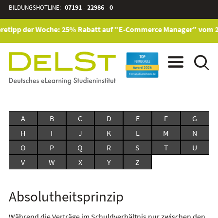
BILDUNGSHOTLINE:
07191 - 22986 - 0
retipp der Woche: 25% Rabatt auf "E-Commerce Manager" vom 28. 
A
B
C
D
E
F
G
H
I
J
K
L
M
N
O
P
Q
R
S
T
U
V
W
X
Y
Z
Absolutheitsprinzip
Während die Verträge im Schuldverhältnis nur zwischen den