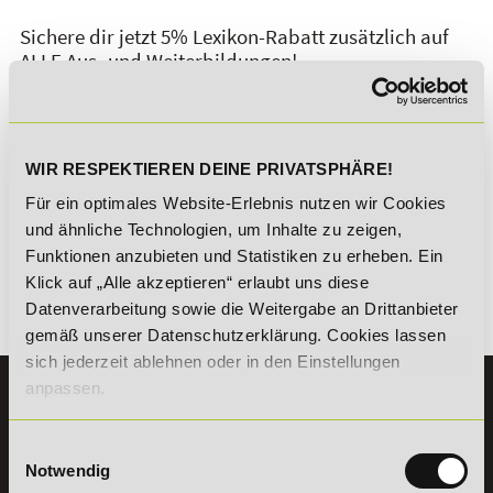
Sichere dir jetzt 5% Lexikon-Rabatt zusätzlich auf
ALLE Aus- und Weiterbildungen!
WIR RESPEKTIEREN DEINE PRIVATSPHÄRE!
Für ein optimales Website-Erlebnis nutzen wir Cookies
*Der Rabattcode "NEUGIER5" ist mit weiteren Rabatten
und ähnliche Technologien, um Inhalte zu zeigen,
kombinierbar. Wir informieren dich gern.
Funktionen anzubieten und Statistiken zu erheben. Ein
Klick auf „Alle akzeptieren“ erlaubt uns diese
Datenverarbeitung sowie die Weitergabe an Drittanbieter
Es gibt keine Einträge mit diesem Anfangsbuchstaben.
gemäß unserer Datenschutzerklärung. Cookies lassen
sich jederzeit ablehnen oder in den Einstellungen
anpassen.
KONTAKT
07191 - 22986 - 0
Einwilligungsauswahl
+49 (0) 7191 9513203
Notwendig