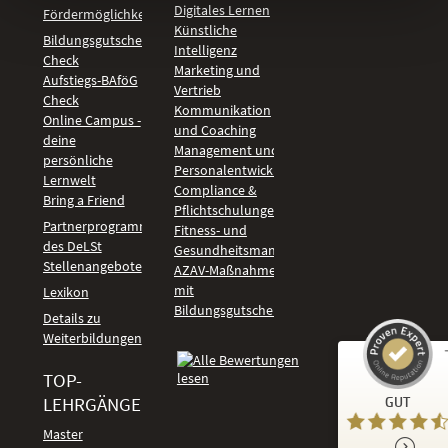
Digitales Lernen
Fördermöglichkeiten
Künstliche
Bildungsgutschein
Intelligenz
Check
Marketing und
Aufstiegs-BAföG
Vertrieb
Check
Kommunikation
Online Campus -
und Coaching
deine
Management und
persönliche
Personalentwicklung
Lernwelt
Compliance &
Bring a Friend
Pflichtschulungen
Partnerprogramm
Fitness- und
des DeLSt
Gesundheitsmanagement
Stellenangebote
AZAV-Maßnahmen
mit
Lexikon
Bildungsgutschein
Details zu
Weiterbildungen
TOP-
Kundenbewertungen und Erfahrungen zu
LEHRGÄNGE
GUT
DeLSt - Deutsches eLearning Studieninstitut
Master