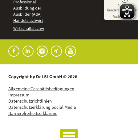
Professional
GUT
1.918
%
92
Ausbildung der
Kundenbewertunge
Ausbilder (AdA)
Empfehlungen auf
Authentizität
ProvenExpert.com
Handelsfachwirt
5,00
/
4,37
Kundenbewertungen
Wirtschaftsfachwirt
91
1.827
Bewertungen auf
7
Bewertungen von
ProvenExpert.com
anderen Quellen
Blick aufs ProvenExpert-Profil werfen
04.08.2026
Copyright by DeLSt GmbH © 2026
Allgemeine Geschäftsbedingungen
Impressum
Datenschutzrichtlinien
Datenschutzerklärung Social Media
Barrierefreiheitserklärung