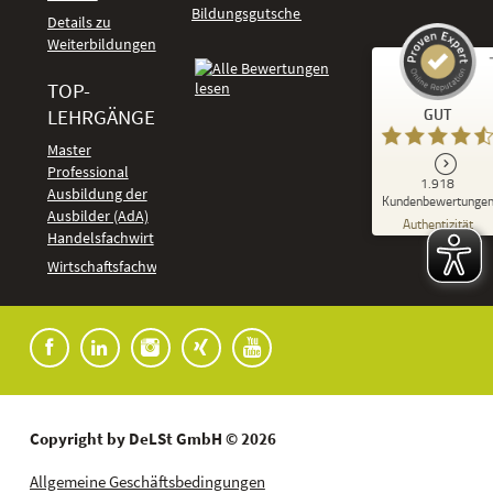
Bildungsgutschein
Details zu
Weiterbildungen
TOP-
Kundenbewertungen und Erfahrungen zu
LEHRGÄNGE
GUT
DeLSt - Deutsches eLearning Studieninstitut
Master
Professional
GUT
1.918
%
92
Ausbildung der
Kundenbewertunge
Ausbilder (AdA)
Empfehlungen auf
Authentizität
ProvenExpert.com
Handelsfachwirt
5,00
/
4,37
Kundenbewertungen
Wirtschaftsfachwirt
91
1.827
Bewertungen auf
7
Bewertungen von
ProvenExpert.com
anderen Quellen
Blick aufs ProvenExpert-Profil werfen
04.08.2026
Copyright by DeLSt GmbH © 2026
Allgemeine Geschäftsbedingungen