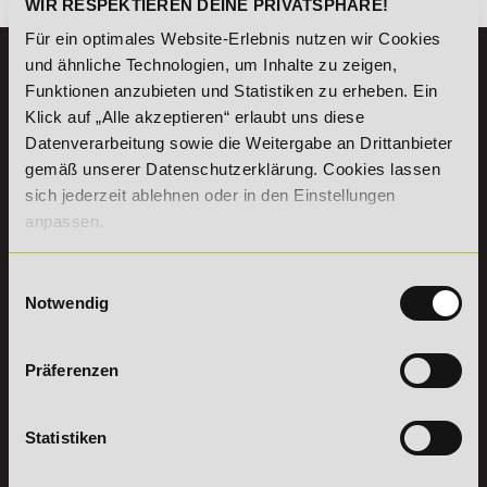
WIR RESPEKTIEREN DEINE PRIVATSPHÄRE!
Für ein optimales Website-Erlebnis nutzen wir Cookies
und ähnliche Technologien, um Inhalte zu zeigen,
KONTAKT
Funktionen anzubieten und Statistiken zu erheben. Ein
07191 - 22986 - 0
Klick auf „Alle akzeptieren“ erlaubt uns diese
+49 (0) 7191 9513203
Datenverarbeitung sowie die Weitergabe an Drittanbieter
gemäß unserer Datenschutzerklärung. Cookies lassen
sich jederzeit ablehnen oder in den Einstellungen
DeLSt GmbH - Deutsches eLearning Studieninstitut
Willy-Brandt-Platz 2
anpassen.
71522
Backnang
Aus dem Ausland:
+49 (0) 7191 - 22 986 – 0
Einwilligungsauswahl
Fax:
+49 (0) 7191 - 22 986 - 99
Notwendig
Erreichbarkeit:
Montag bis Donnerstag: 8:00 - 19:00 Uhr
Freitag: 8:00 - 17:00 Uhr
Präferenzen
Samstag: 9:00 - 15:00 Uhr
Vertrag
Statistiken
widerrufen