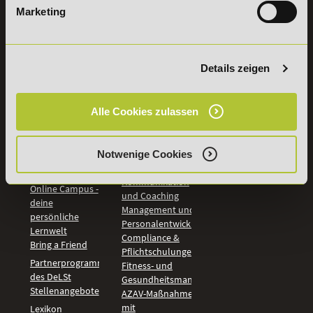
Marketing
INFORMATIONEN
BILDUNGSBEREICHE
DeLSt
IHK-
Weiterbildungen
Leitsätze
Details zeigen
Wirtschaft &
PreisFAIRsprechen
Rechnungswesen
Studieninfos
Bildung &
Alle Cookies zulassen
Digitales Lernen
Fördermöglichkeiten
Künstliche
Bildungsgutschein
Intelligenz
Check
Marketing und
Notwenige Cookies
Aufstiegs-BAföG
Vertrieb
Check
Kommunikation
Online Campus -
und Coaching
deine
Management und
persönliche
Personalentwicklung
Lernwelt
Compliance &
Bring a Friend
Pflichtschulungen
Partnerprogramm
Fitness- und
des DeLSt
Gesundheitsmanagement
Stellenangebote
AZAV-Maßnahmen
mit
Lexikon