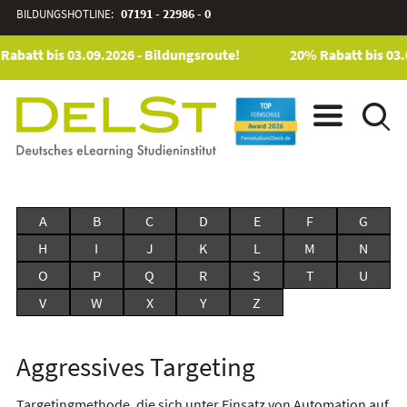
BILDUNGSHOTLINE:
07191 - 22986 - 0
Rabatt bis 03.09.2026 - Bildungsroute!
20% Rabatt bis 03.
A
B
C
D
E
F
G
H
I
J
K
L
M
N
O
P
Q
R
S
T
U
V
W
X
Y
Z
Aggressives Targeting
Targetingmethode, die sich unter Einsatz von Automation auf