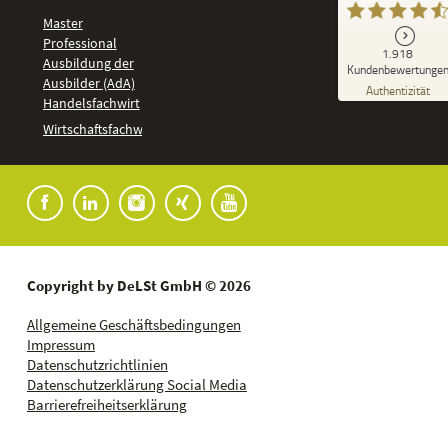
Master
Professional
GUT
1.918
%
92
Ausbildung der
Kundenbewertunge
Ausbilder (AdA)
Empfehlungen auf
Authentizität
ProvenExpert.com
Handelsfachwirt
5,00
/
4,37
Kundenbewertungen
Wirtschaftsfachwirt
91
1.827
Bewertungen auf
7
Bewertungen von
ProvenExpert.com
anderen Quellen
Blick aufs ProvenExpert-Profil werfen
04.08.2026
Copyright by DeLSt GmbH © 2026
Allgemeine Geschäftsbedingungen
Impressum
Datenschutzrichtlinien
Datenschutzerklärung Social Media
Barrierefreiheitserklärung