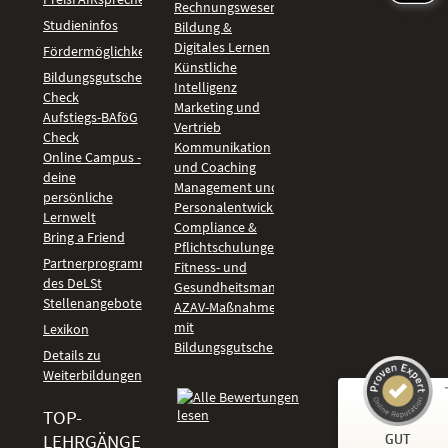
Rechnungswesen
Studieninfos
Bildung &
Digitales Lernen
Fördermöglichkeiten
Künstliche
Bildungsgutschein
Intelligenz
Check
Marketing und
Aufstiegs-BAföG
Vertrieb
Check
Kommunikation
Online Campus -
und Coaching
deine
Management und
persönliche
Personalentwicklung
Lernwelt
Compliance &
Bring a Friend
Pflichtschulungen
Partnerprogramm
Fitness- und
des DeLSt
Gesundheitsmanagement
Stellenangebote
AZAV-Maßnahmen
mit
Lexikon
Bildungsgutschein
Details zu
Weiterbildungen
TOP-
Kundenbewertungen und Erfahrungen zu
LEHRGÄNGE
GUT
DeLSt - Deutsches eLearning Studieninstitut