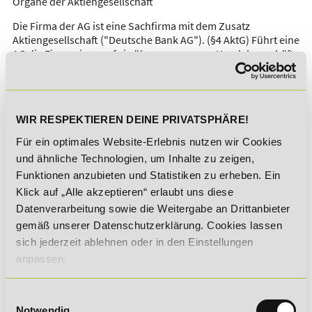
Organe der Aktiengesellschaft
Die Firma der AG ist eine Sachfirma mit dem Zusatz
Aktiengesellschaft ("Deutsche Bank AG"). (§4 AktG) Führt eine
AG die Firma eines auf sie übergegangenen Handelsgeschäft
fort, so muss sie die Bezeichnung "Aktiengesellschaft" in die
Firma aufnehmen. Bei älteren Aktiengesellschaften ist eine
Personenfirma mit dem Zusatz "Aktiengesellschaft" möglich
("Siemens AG").
WIR RESPEKTIEREN DEINE PRIVATSPHÄRE!
Als juristische Person ist die AG erst durch ihre gesetzlichen
Für ein optimales Website-Erlebnis nutzen wir Cookies
Organe handlungsfähig.
und ähnliche Technologien, um Inhalte zu zeigen,
Aktiengesellschaft (AG) – Rechte und
Funktionen anzubieten und Statistiken zu erheben. Ein
Pflichten
Klick auf „Alle akzeptieren“ erlaubt uns diese
Datenverarbeitung sowie die Weitergabe an Drittanbieter
Die
gesetzlichen Pflichten
der Aktionäre sind eng begrenzt,
gemäß unserer Datenschutzerklärung. Cookies lassen
damit ein breiter Kreis von Kapitalgebern erreicht werden
sich jederzeit ablehnen oder in den Einstellungen
kann (§§ 54 AktG):
anpassen.
Die Aktionäre haben die
Einlage
in Höhe des
Nennwertes und eines möglichen Aufgeldes (Agios), das
Einwilligungsauswahl
im Regelfall verlangt wird, zu leisten.
Notwendig