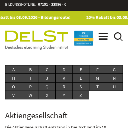
BILDUNGSHOTLINE:
07191 - 22986 - 0
att bis 03.09.2026 - Bildungsroute!
20% Rabatt bis 03.09.
A
B
C
D
E
F
G
H
I
J
K
L
M
N
O
P
Q
R
S
T
U
V
W
X
Y
Z
Aktiengesellschaft
Die Aktiengesellschaft entstand in Deutschland im 19.