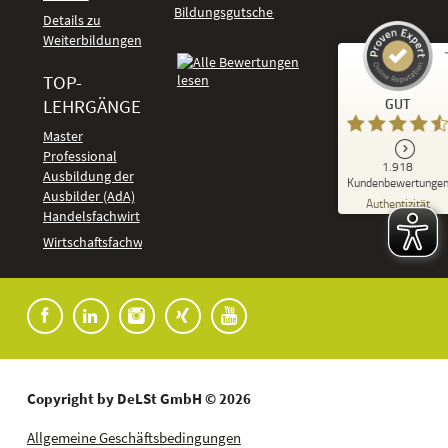
Bildungsgutschein
Details zu
Weiterbildungen
TOP-
Kundenbewertungen und Erfahrungen zu
LEHRGÄNGE
GUT
DeLSt - Deutsches eLearning Studieninstitut
Master
Professional
GUT
1.918
%
92
Ausbildung der
Kundenbewertunge
Ausbilder (AdA)
Empfehlungen auf
Authentizität
ProvenExpert.com
Handelsfachwirt
5,00
/
4,37
Kundenbewertungen
Wirtschaftsfachwirt
91
1.827
Bewertungen auf
7
Bewertungen von
ProvenExpert.com
anderen Quellen
Blick aufs ProvenExpert-Profil werfen
04.08.2026
Copyright by DeLSt GmbH © 2026
Allgemeine Geschäftsbedingungen