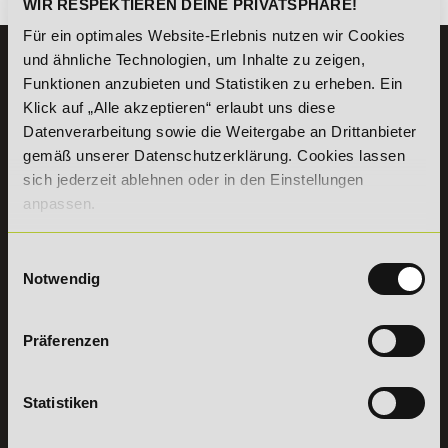
WIR RESPEKTIEREN DEINE PRIVATSPHÄRE!
Für ein optimales Website-Erlebnis nutzen wir Cookies
und ähnliche Technologien, um Inhalte zu zeigen,
KONTAKT
Funktionen anzubieten und Statistiken zu erheben. Ein
07191 - 22986 - 0
Klick auf „Alle akzeptieren“ erlaubt uns diese
+49 (0) 7191 9513203
Datenverarbeitung sowie die Weitergabe an Drittanbieter
gemäß unserer Datenschutzerklärung. Cookies lassen
sich jederzeit ablehnen oder in den Einstellungen
DeLSt GmbH - Deutsches eLearning Studieninstitut
Willy-Brandt-Platz 2
anpassen.
71522
Backnang
Aus dem Ausland:
+49 (0) 7191 - 22 986 – 0
Einwilligungsauswahl
Fax:
+49 (0) 7191 - 22 986 - 99
Notwendig
Erreichbarkeit:
Montag bis Donnerstag: 8:00 - 19:00 Uhr
Freitag: 8:00 - 17:00 Uhr
Präferenzen
Samstag: 9:00 - 15:00 Uhr
Vertrag
Statistiken
widerrufen