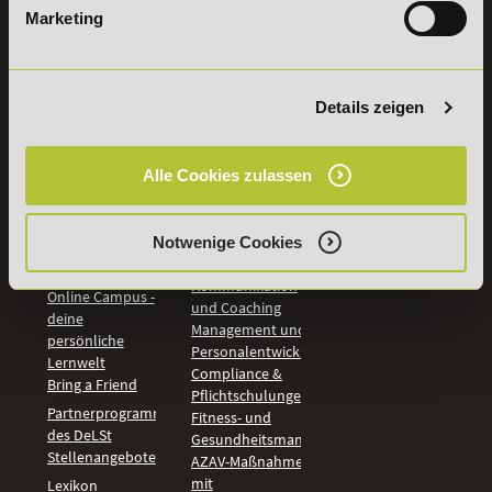
Marketing
INFORMATIONEN
BILDUNGSBEREICHE
DeLSt
IHK-
Weiterbildungen
Leitsätze
Details zeigen
Wirtschaft &
PreisFAIRsprechen
Rechnungswesen
Studieninfos
Bildung &
Alle Cookies zulassen
Digitales Lernen
Fördermöglichkeiten
Künstliche
Bildungsgutschein
Intelligenz
Check
Marketing und
Notwenige Cookies
Aufstiegs-BAföG
Vertrieb
Check
Kommunikation
Online Campus -
und Coaching
deine
Management und
persönliche
Personalentwicklung
Lernwelt
Compliance &
Bring a Friend
Pflichtschulungen
Partnerprogramm
Fitness- und
des DeLSt
Gesundheitsmanagement
Stellenangebote
AZAV-Maßnahmen
mit
Lexikon