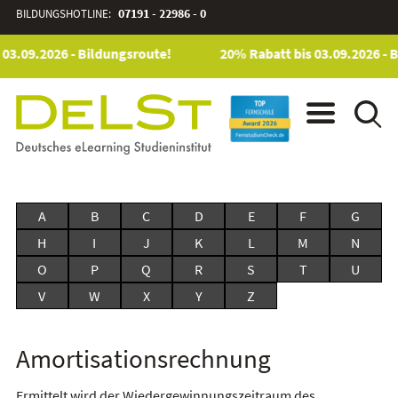
BILDUNGSHOTLINE:
07191 - 22986 - 0
 03.09.2026 - Bildungsroute!
20% Rabatt bis 03.09.2026 - 
A
B
C
D
E
F
G
H
I
J
K
L
M
N
O
P
Q
R
S
T
U
V
W
X
Y
Z
Amortisationsrechnung
Ermittelt wird der Wiedergewinnungszeitraum des