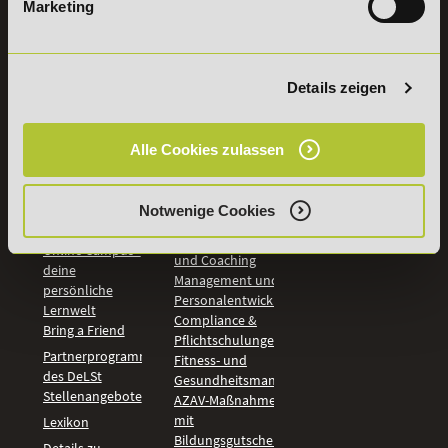
Marketing
INFORMATIONEN
BILDUNGSBEREICHE
DeLSt
IHK-
Weiterbildungen
Leitsätze
Wirtschaft &
Details zeigen
PreisFAIRsprechen
Rechnungswesen
Studieninfos
Bildung &
Digitales Lernen
Fördermöglichkeiten
Alle Cookies zulassen
Künstliche
Bildungsgutschein
Intelligenz
Check
Marketing und
Aufstiegs-BAföG
Notwenige Cookies
Vertrieb
Check
Kommunikation
Online Campus -
und Coaching
deine
Management und
persönliche
Personalentwicklung
Lernwelt
Compliance &
Bring a Friend
Pflichtschulungen
Partnerprogramm
Fitness- und
des DeLSt
Gesundheitsmanagement
Stellenangebote
AZAV-Maßnahmen
mit
Lexikon
Bildungsgutschein