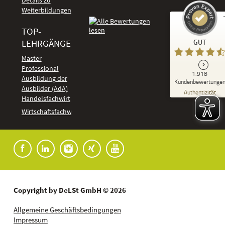
Details zu
Weiterbildungen
TOP-
Kundenbewertungen und Erfahrungen zu
LEHRGÄNGE
GUT
DeLSt - Deutsches eLearning Studieninstitut
Master
Professional
GUT
1.918
%
92
Ausbildung der
Kundenbewertunge
Ausbilder (AdA)
Empfehlungen auf
Authentizität
ProvenExpert.com
Handelsfachwirt
5,00
/
4,37
Kundenbewertungen
Wirtschaftsfachwirt
91
1.827
Bewertungen auf
7
Bewertungen von
ProvenExpert.com
anderen Quellen
Blick aufs ProvenExpert-Profil werfen
04.08.2026
Copyright by DeLSt GmbH © 2026
Allgemeine Geschäftsbedingungen
Impressum