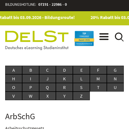
BILDUNGSHOTLINE:
07191 - 22986 - 0
abatt bis 03.09.2026 - Bildungsroute!
20% Rabatt bis 03.0
A
B
C
D
E
F
G
H
I
J
K
L
M
N
O
P
Q
R
S
T
U
V
W
X
Y
Z
ArbSchG
Arbeitsschutzgesetz