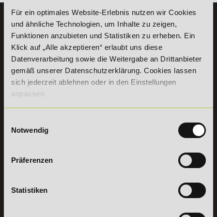
Für ein optimales Website-Erlebnis nutzen wir Cookies
KONTAKT
und ähnliche Technologien, um Inhalte zu zeigen,
07191 - 22986 - 0
Funktionen anzubieten und Statistiken zu erheben. Ein
Klick auf „Alle akzeptieren“ erlaubt uns diese
+49 (0) 7191 9513203
Datenverarbeitung sowie die Weitergabe an Drittanbieter
gemäß unserer Datenschutzerklärung. Cookies lassen
DeLSt GmbH - Deutsches eLearning Studieninstitut
sich jederzeit ablehnen oder in den Einstellungen
Willy-Brandt-Platz 2
anpassen.
71522
Backnang
Aus dem Ausland:
+49 (0) 7191 - 22 986 – 0
Fax:
+49 (0) 7191 - 22 986 - 99
Einwilligungsauswahl
Notwendig
Erreichbarkeit:
Montag bis Donnerstag: 8:00 - 19:00 Uhr
Freitag: 8:00 - 17:00 Uhr
Samstag: 9:00 - 15:00 Uhr
Präferenzen
Vertrag
Statistiken
widerrufen