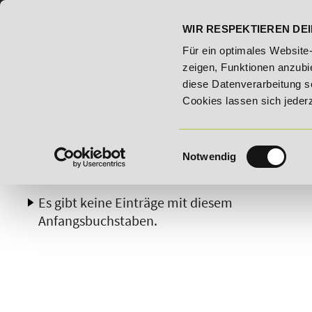
07191 - 22986 - 0
BILDUNGSHOTLINE:
WIR RESPEKTIEREN DEI
9.2026 - Bildungsroute!
20% Rabatt bis 03.09.2026 - Bild
Für ein optimales Website
zeigen, Funktionen anzubie
diese Datenverarbeitung s
Cookies lassen sich jeder
Einwilligungsauswahl
Notwendig
A
B
C
D
E
F
G
H
Es gibt keine Einträge mit diesem
Anfangsbuchstaben.