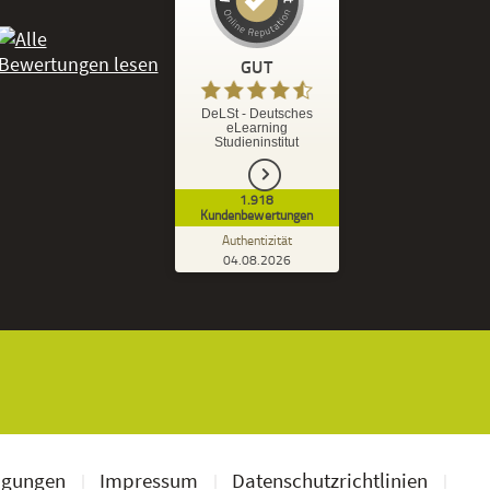
Kundenbewertungen und Erfahrungen zu
DeLSt - Deutsches eLearning Studieninstitut
GUT
%
92
GUT
DeLSt - Deutsches
eLearning
Empfehlungen auf
Studieninstitut
ProvenExpert.com
5,00
/
4,37
1.918
1.827
91
Kundenbewertungen
7
Bewertungen von
Bewertungen auf
Authentizität
anderen Quellen
ProvenExpert.com
04.08.2026
Kundenbewertungen der DeLSt auf Pro
Blick aufs ProvenExpert-Profil werfen
Ramona B.
3,60
Leider wird am Anfang nicht mitgeteilt
welche und wie viele Bücher man zusätzlich
geschickt bekommt, dadurch...
ngungen
Impressum
Datenschutzrichtlinien