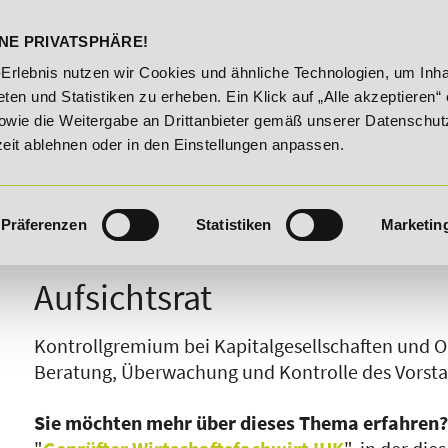
DELST
STUDIENINFOS
KONTA
NE PRIVATSPHÄRE!
ungsroute!
20% Rabatt bis 03.09.2026 - Bildungsroute!
-Erlebnis nutzen wir Cookies und ähnliche Technologien, um Inha
ten und Statistiken zu erheben. Ein Klick auf „Alle akzeptieren“ 
owie die Weitergabe an Drittanbieter gemäß unserer Datenschut
zeit ablehnen oder in den Einstellungen anpassen.
Präferenzen
Statistiken
Marketin
I
J
K
L
M
N
O
P
Q
R
Aufsichtsrat
Kontrollgremium bei Kapitalgesellschaften und 
Beratung, Überwachung und Kontrolle des Vorsta
Sie möchten mehr über dieses Thema erfahren