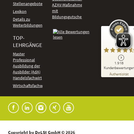
Stellenangebote
AZAV-Maßnahmen
mit
Lexikon
Bildungsgutschein
Details zu
Weiterbildungen
TOP-
Kundenbewertungen und Erfahrungen zu
LEHRGÄNGE
GUT
DeLSt - Deutsches eLearning Studieninstitut
Master
Professional
GUT
1.918
%
92
Ausbildung der
Kundenbewertunge
Ausbilder (AdA)
Empfehlungen auf
Authentizität
ProvenExpert.com
Handelsfachwirt
5,00
/
4,37
Kundenbewertungen
Wirtschaftsfachwirt
91
1.827
Bewertungen auf
7
Bewertungen von
ProvenExpert.com
anderen Quellen
Blick aufs ProvenExpert-Profil werfen
04.08.2026
Copyright by DeLSt GmbH © 2026