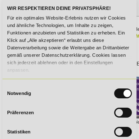
Es kommt zum Einsatz eines Gebärdendolmetschers
WIR RESPEKTIEREN DEINE PRIVATSPHÄRE!
Für ein optimales Website-Erlebnis nutzen wir Cookies
und ähnliche Technologien, um Inhalte zu zeigen,
Sie möchten mehr über dieses Thema erfahren?
Dann empfehle
Funktionen anzubieten und Statistiken zu erheben. Ein
Ihnen die Online-Ausbildung "
Ausbildung der Ausbilder IHK - A
Klick auf „Alle akzeptieren“ erlaubt uns diese
Schein
", in der dieses Thema ausführlich behandelt wird.
Datenverarbeitung sowie die Weitergabe an Drittanbieter
gemäß unserer Datenschutzerklärung. Cookies lassen
Sichere dir jetzt 5% Lexikon-Rabatt zusätzlich auf ALL
sich jederzeit ablehnen oder in den Einstellungen
und Weiterbildungen!
anpassen.
Einwilligungsauswahl
Notwendig
Präferenzen
*Der Rabattcode "NEUGIER5" ist mit weiteren Rabatten kombinie
informieren dich gern.
Statistiken