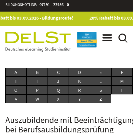
BILDUNGSHOTLINE:
07191 - 22986 - 0
att bis 03.09.2026 - Bildungsroute!
20% Rabatt bis 03.09.
A
B
C
D
E
F
H
I
J
K
L
M
O
P
Q
R
S
T
V
W
X
Y
Z
Auszubildende mit Beeinträchtigu
bei Berufsausbildungsprüfung