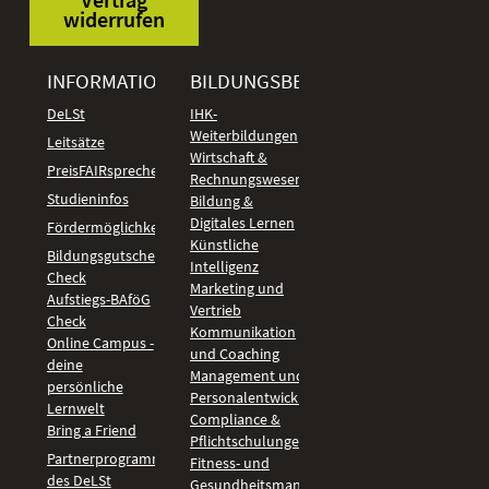
widerrufen
INFORMATIONEN
BILDUNGSBEREICHE
DeLSt
IHK-
Weiterbildungen
Leitsätze
Wirtschaft &
PreisFAIRsprechen
Rechnungswesen
Studieninfos
Bildung &
Digitales Lernen
Fördermöglichkeiten
Künstliche
Bildungsgutschein
Intelligenz
Check
Marketing und
Aufstiegs-BAföG
Vertrieb
Check
Kommunikation
Online Campus -
und Coaching
deine
Management und
persönliche
Personalentwicklung
Lernwelt
Compliance &
Bring a Friend
Pflichtschulungen
Partnerprogramm
Fitness- und
des DeLSt
Gesundheitsmanagement