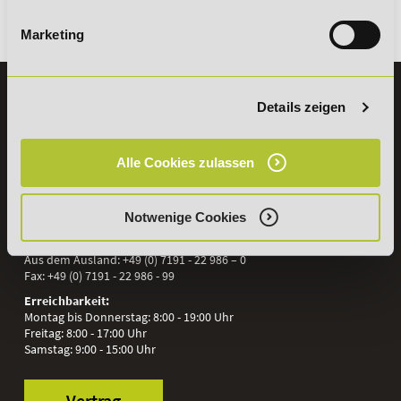
Es gibt keine Einträge mit diesem Anfangsbuchstaben.
Marketing
KONTAKT
Details zeigen
07191 - 22986 - 0
+49 (0) 7191 9513203
Alle Cookies zulassen
DeLSt GmbH - Deutsches eLearning Studieninstitut
Notwenige Cookies
Willy-Brandt-Platz 2
71522
Backnang
Aus dem Ausland:
+49 (0) 7191 - 22 986 – 0
Fax:
+49 (0) 7191 - 22 986 - 99
Erreichbarkeit:
Montag bis Donnerstag: 8:00 - 19:00 Uhr
Freitag: 8:00 - 17:00 Uhr
Samstag: 9:00 - 15:00 Uhr
Vertrag