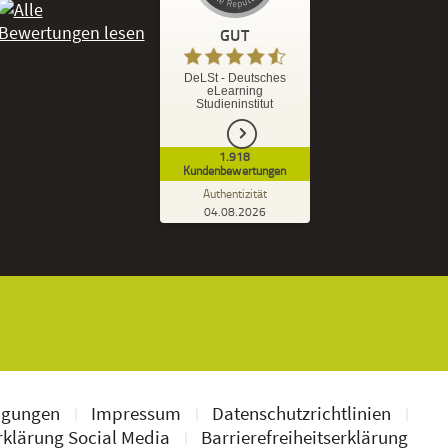
GUT
%
92
GUT
DeLSt - Deutsches
eLearning
Empfehlungen auf
Studieninstitut
ProvenExpert.com
5,00
/
4,37
1.918
1.827
91
Kundenbewertungen
7
Bewertungen von
Bewertungen auf
Authentizität
anderen Quellen
ProvenExpert.com
04.08.2026
Kundenbewertungen der DeLSt auf Pro
Blick aufs ProvenExpert-Profil werfen
Ramona B.
3,60
Leider wird am Anfang nicht mitgeteilt
welche und wie viele Bücher man zusätzlich
geschickt bekommt, dadurch...
ngungen
Impressum
Datenschutzrichtlinien
klärung Social Media
Barrierefreiheitserklärung