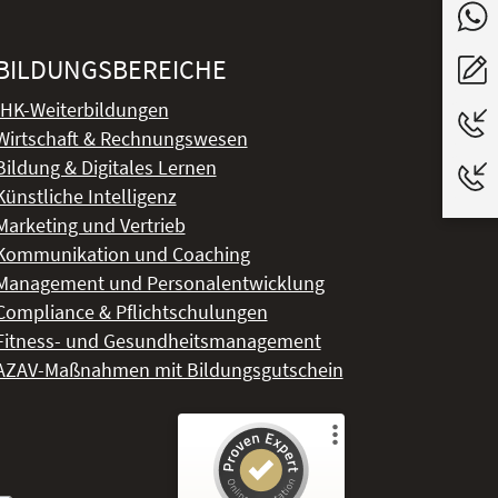
BILDUNGSBEREICHE
IHK-Weiterbildungen
Wirtschaft & Rechnungswesen
Bildung & Digitales Lernen
Künstliche Intelligenz
Marketing und Vertrieb
Kommunikation und Coaching
Management und Personalentwicklung
Compliance & Pflichtschulungen
Fitness- und Gesundheitsmanagement
AZAV-Maßnahmen mit Bildungsgutschein
Kundenbewertungen und Erfahrungen zu
DeLSt - Deutsches eLearning Studieninstitut