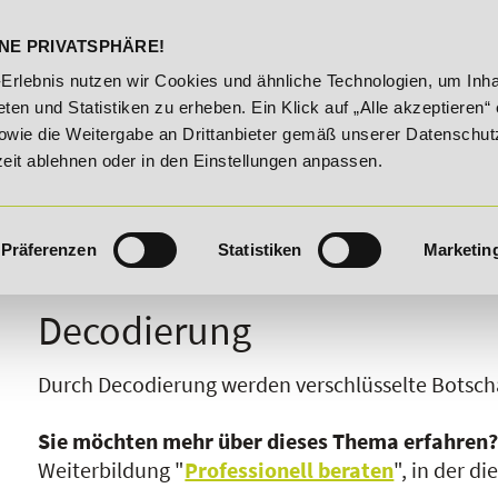
DELST
STUDIENINFOS
KONTA
NE PRIVATSPHÄRE!
e!
20% Rabatt bis 03.09.2026 - Bildungsroute!
20% R
-Erlebnis nutzen wir Cookies und ähnliche Technologien, um Inha
ten und Statistiken zu erheben. Ein Klick auf „Alle akzeptieren“ 
owie die Weitergabe an Drittanbieter gemäß unserer Datenschut
zeit ablehnen oder in den Einstellungen anpassen.
Präferenzen
Statistiken
Marketin
I
J
K
L
M
N
O
P
Q
R
Decodierung
Durch Decodierung werden verschlüsselte Botsch
Sie möchten mehr über dieses Thema erfahren
Weiterbildung "
Professionell beraten
", in der d