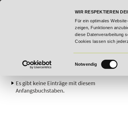
07191 - 22986 - 0
BILDUNGSHOTLINE:
WIR RESPEKTIEREN DEI
- Bildungsroute!
20% Rabatt bis 03.09.2026 - Bildungsrout
Für ein optimales Website
zeigen, Funktionen anzubie
diese Datenverarbeitung s
Cookies lassen sich jeder
Einwilligungsauswahl
Notwendig
A
B
C
D
E
F
G
H
Es gibt keine Einträge mit diesem
Anfangsbuchstaben.