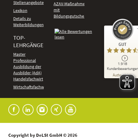
Stellenangebote
AZAV-Maßnahmen
mit
Lexikon
Bildungsgutschein
Details zu
Weiterbildungen
TOP-
Kundenbewertungen und Erfahrungen zu
LEHRGÄNGE
GUT
DeLSt - Deutsches eLearning Studieninstitut
Master
Professional
GUT
1.918
%
92
Ausbildung der
Kundenbewertunge
Ausbilder (AdA)
Empfehlungen auf
Authentizität
ProvenExpert.com
Handelsfachwirt
5,00
/
4,37
Kundenbewertungen
Wirtschaftsfachwirt
91
1.827
Bewertungen auf
7
Bewertungen von
ProvenExpert.com
anderen Quellen
Blick aufs ProvenExpert-Profil werfen
04.08.2026
Copyright by DeLSt GmbH © 2026