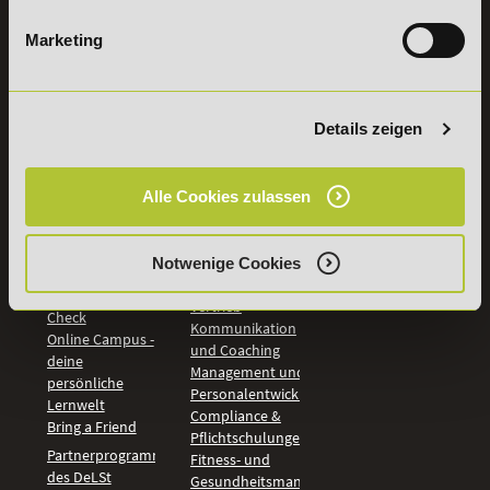
widerrufen
Marketing
INFORMATIONEN
BILDUNGSBEREICHE
DeLSt
IHK-
Details zeigen
Weiterbildungen
Leitsätze
Wirtschaft &
PreisFAIRsprechen
Rechnungswesen
Studieninfos
Alle Cookies zulassen
Bildung &
Digitales Lernen
Fördermöglichkeiten
Künstliche
Bildungsgutschein
Intelligenz
Notwenige Cookies
Check
Marketing und
Aufstiegs-BAföG
Vertrieb
Check
Kommunikation
Online Campus -
und Coaching
deine
Management und
persönliche
Personalentwicklung
Lernwelt
Compliance &
Bring a Friend
Pflichtschulungen
Partnerprogramm
Fitness- und
des DeLSt
Gesundheitsmanagement