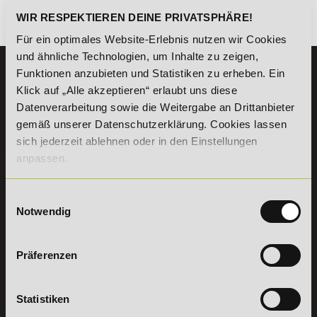
WIR RESPEKTIEREN DEINE PRIVATSPHÄRE!
Es gibt keine Einträge mit diesem Anfangsbuchstaben.
Für ein optimales Website-Erlebnis nutzen wir Cookies
und ähnliche Technologien, um Inhalte zu zeigen,
Funktionen anzubieten und Statistiken zu erheben. Ein
KONTAKT
Klick auf „Alle akzeptieren“ erlaubt uns diese
07191 - 22986 - 0
Datenverarbeitung sowie die Weitergabe an Drittanbieter
+49 (0) 7191 9513203
gemäß unserer Datenschutzerklärung. Cookies lassen
sich jederzeit ablehnen oder in den Einstellungen
DeLSt GmbH - Deutsches eLearning Studieninstitut
anpassen.
Willy-Brandt-Platz 2
71522
Backnang
Einwilligungsauswahl
Aus dem Ausland:
+49 (0) 7191 - 22 986 – 0
Notwendig
Fax:
+49 (0) 7191 - 22 986 - 99
Erreichbarkeit:
Montag bis Donnerstag: 8:00 - 19:00 Uhr
Präferenzen
Freitag: 8:00 - 17:00 Uhr
Samstag: 9:00 - 15:00 Uhr
Statistiken
Vertrag