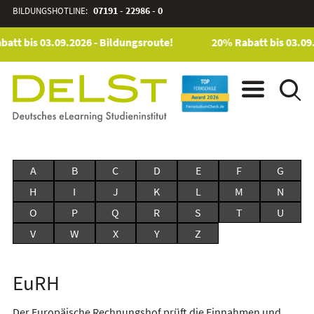
BILDUNGSHOTLINE:
07191 - 22986 - 0
att bis 03.09.2026 - Bildungsroute!
20% Rabatt bis 03.09.
A
B
C
D
E
F
G
H
I
J
K
L
M
N
O
P
Q
R
S
T
U
V
W
X
Y
Z
EuRH
Der Europäische Rechnungshof prüft die Einnahmen und