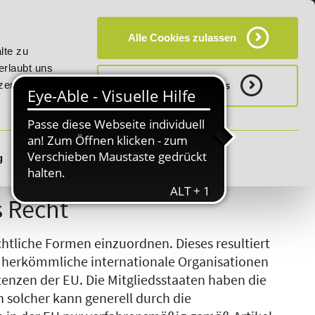
KT
HÄUFIG GESTELLTE FRAGEN (FAQ)
CAMPUS
Alle Cookies zulassen
tt bis 03.09.2026 - Bildungsroute!
20% Rabatt bis 03.09.2
lte zu
erlaubt uns
zerklärung.
Notwenige Cookies
g
Details zeigen
S
T
U
V
W
X
Y
Z
s Recht
chtliche Formen einzuordnen. Dieses resultiert
 herkömmliche internationale Organisationen
nzen der EU. Die Mitgliedsstaaten haben die
n solcher kann generell durch die