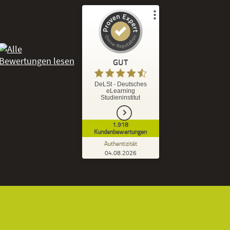
Kundenbewertungen und Erfahrungen zu
DeLSt - Deutsches eLearning Studieninstitut
GUT
%
92
GUT
DeLSt - Deutsches
eLearning
Empfehlungen auf
Studieninstitut
ProvenExpert.com
5,00
/
4,37
1.918
1.827
91
Kundenbewertungen
7
Bewertungen von
Bewertungen auf
Authentizität
anderen Quellen
ProvenExpert.com
04.08.2026
Kundenbewertungen der DeLSt auf Pro
Blick aufs ProvenExpert-Profil werfen
Ramona B.
3,60
Leider wird am Anfang nicht mitgeteilt
welche und wie viele Bücher man zusätzlich
geschickt bekommt, dadurch...