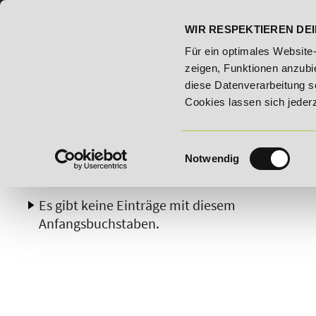
07191 - 22986 - 0
BILDUNGSHOTLINE:
WIR RESPEKTIEREN DEI
ildungsroute!
20% Rabatt bis 03.09.2026 - Bildungsroute!
Für ein optimales Website
zeigen, Funktionen anzubie
diese Datenverarbeitung s
Cookies lassen sich jeder
Einwilligungsauswahl
Notwendig
A
B
C
D
E
F
G
H
Es gibt keine Einträge mit diesem
Anfangsbuchstaben.