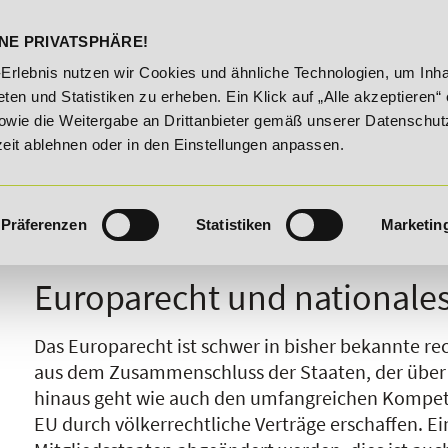
DELST
STUDIENINFOS
KONTA
NE PRIVATSPHÄRE!
20% Rabatt bis 03.09.2026 - Bildungsroute!
20% Raba
-Erlebnis nutzen wir Cookies und ähnliche Technologien, um Inha
ten und Statistiken zu erheben. Ein Klick auf „Alle akzeptieren“ 
owie die Weitergabe an Drittanbieter gemäß unserer Datenschut
zeit ablehnen oder in den Einstellungen anpassen.
Präferenzen
Statistiken
Marketin
I
J
K
L
M
N
O
P
Q
R
Europarecht und nationale
Das Europarecht ist schwer in bisher bekannte re
aus dem Zusammenschluss der Staaten, der über
hinaus geht wie auch den umfangreichen Kompete
EU durch völkerrechtliche Verträge erschaffen. Ei