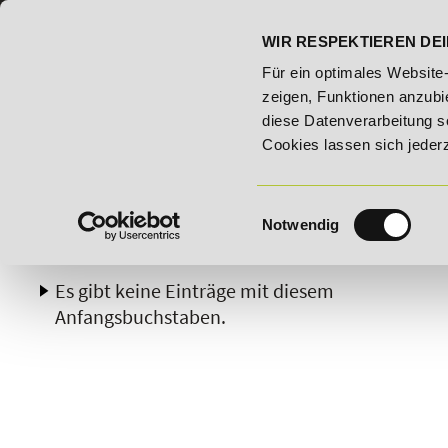
07191 - 22986 - 0
BILDUNGSHOTLINE:
WIR RESPEKTIEREN DEI
.2026 - Bildungsroute!
20% Rabatt bis 03.09.2026 - Bildu
Für ein optimales Website
zeigen, Funktionen anzubie
diese Datenverarbeitung s
Cookies lassen sich jeder
Einwilligungsauswahl
Notwendig
A
B
C
D
E
F
G
H
Es gibt keine Einträge mit diesem
Anfangsbuchstaben.