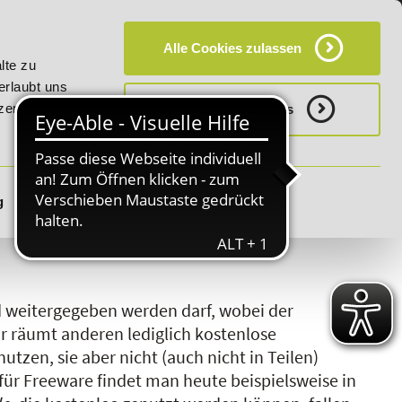
KT
HÄUFIG GESTELLTE FRAGEN (FAQ)
CAMPUS
Alle Cookies zulassen
20% Rabatt bis 03.09.2026 - Bildungsroute!
20% Rabatt bi
lte zu
erlaubt uns
zerklärung.
Notwenige Cookies
g
Details zeigen
S
T
U
V
W
X
Y
Z
und weitergegeben werden darf, wobei der
Er räumt anderen lediglich kostenlose
utzen, sie aber nicht (auch nicht in Teilen)
für Freeware findet man heute beispielsweise in