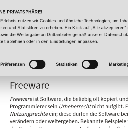
DELST
STUDIENINFOS
KONTA
NE PRIVATSPHÄRE!
ngsroute!
20% Rabatt bis 03.09.2026 - Bildungsroute!
-Erlebnis nutzen wir Cookies und ähnliche Technologien, um Inha
ten und Statistiken zu erheben. Ein Klick auf „Alle akzeptieren“ 
owie die Weitergabe an Drittanbieter gemäß unserer Datenschut
zeit ablehnen oder in den Einstellungen anpassen.
Präferenzen
Statistiken
Marketin
I
J
K
L
M
N
O
P
Q
R
Freeware
Freeware
ist Software, die beliebig oft kopiert 
Programmierer sein
Urheberrecht
nicht aufgibt. 
Nutzungsrechte
ein; diese dürfen die Software ben
verändern oder weitergeben. Bekannte Beispiele 