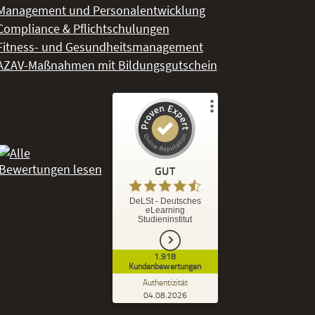
Management und Personalentwicklung
Compliance & Pflichtschulungen
Fitness- und Gesundheitsmanagement
AZAV-Maßnahmen mit Bildungsgutschein
Kundenbewertungen und Erfahrungen zu
DeLSt - Deutsches eLearning Studieninstitut
GUT
%
92
GUT
DeLSt - Deutsches
eLearning
Empfehlungen auf
Studieninstitut
ProvenExpert.com
5,00
/
4,37
1.918
1.827
91
Kundenbewertungen
7
Bewertungen von
Bewertungen auf
Authentizität
anderen Quellen
ProvenExpert.com
04.08.2026
Kundenbewertungen der DeLSt auf Pro