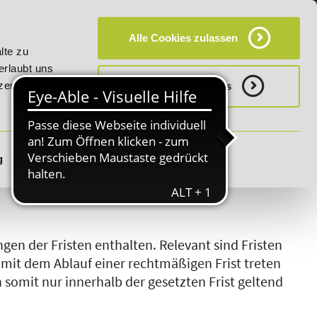
KT
HÄUFIG GESTELLTE FRAGEN (FAQ)
CAMPUS
Alle Cookies zulassen
0% Rabatt bis 03.09.2026 - Bildungsroute!
20% Rabatt bis 
lte zu
erlaubt uns
zerklärung.
Notwenige Cookies
g
Details zeigen
S
T
U
V
W
X
Y
Z
ngen der Fristen enthalten. Relevant sind Fristen
 mit dem Ablauf einer rechtmäßigen Frist treten
omit nur innerhalb der gesetzten Frist geltend