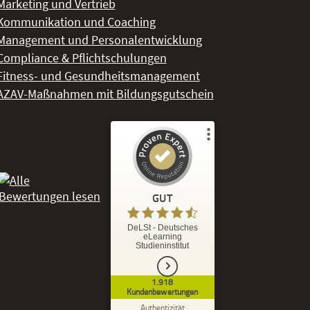
Marketing und Vertrieb
Kommunikation und Coaching
Management und Personalentwicklung
Compliance & Pflichtschulungen
Fitness- und Gesundheitsmanagement
AZAV-Maßnahmen mit Bildungsgutschein
Kundenbewertungen und Erfahrungen zu
DeLSt - Deutsches eLearning Studieninstitut
GUT
%
92
GUT
DeLSt - Deutsches
eLearning
Empfehlungen auf
Studieninstitut
ProvenExpert.com
5,00
/
4,37
1.918
1.827
91
Kundenbewertungen
7
Bewertungen von
Bewertungen auf
Authentizität