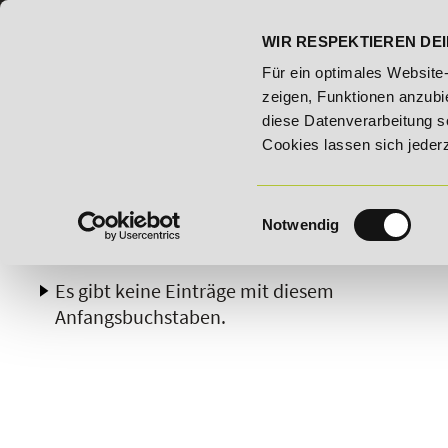
07191 - 22986 - 0
BILDUNGSHOTLINE:
WIR RESPEKTIEREN DEI
026 - Bildungsroute!
20% Rabatt bis 03.09.2026 - Bildung
Für ein optimales Website
zeigen, Funktionen anzubie
diese Datenverarbeitung s
Cookies lassen sich jeder
Einwilligungsauswahl
Notwendig
A
B
C
D
E
F
G
H
Es gibt keine Einträge mit diesem
Anfangsbuchstaben.