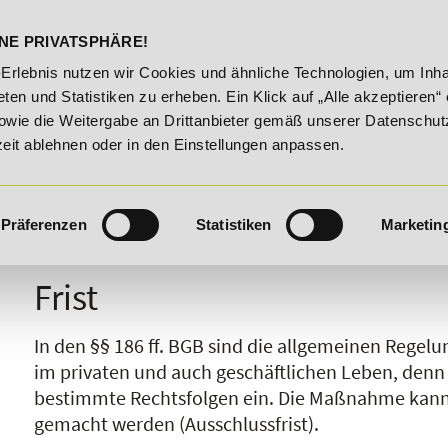
DELST
STUDIENINFOS
KONTA
NE PRIVATSPHÄRE!
sroute!
20% Rabatt bis 03.09.2026 - Bildungsroute!
2
-Erlebnis nutzen wir Cookies und ähnliche Technologien, um Inha
ten und Statistiken zu erheben. Ein Klick auf „Alle akzeptieren“ 
owie die Weitergabe an Drittanbieter gemäß unserer Datenschut
zeit ablehnen oder in den Einstellungen anpassen.
Präferenzen
Statistiken
Marketin
I
J
K
L
M
N
O
P
Q
R
Frist
In den §§ 186 ff. BGB sind die allgemeinen Regelu
im privaten und auch geschäftlichen Leben, denn
bestimmte Rechtsfolgen ein. Die Maßnahme kann s
gemacht werden (Ausschlussfrist).