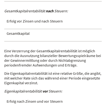
Gesamtkapitalrentabilität
nach
Steuern:
Erfolg vor Zinsen und nach Steuern
Gesamtkapital
Eine Verzerrung der Gesamtkapitalrentabilität ist möglich
durch die Ausnutzung bilanzieller Bewertungsspielräume bei
der Gewinnermittlung oder durch Nichtabgrenzung
periodenfremder Aufwendungen und Erträge.
Die Eigenkapitalrentabilität ist eine relative Größe, die angibt,
mit welcher Rate sich das während einer Periode eingesetzte
Eigenkapital verzinst.
Eigenkapitalrentabilität
vor
Steuern:
Erfolg nach Zinsen und vor Steuern