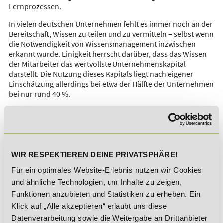
Lernprozessen.
In vielen deutschen Unternehmen fehlt es immer noch an der
Bereitschaft, Wissen zu teilen und zu vermitteln – selbst wenn
die Notwendigkeit von Wissensmanagement inzwischen
erkannt wurde. Einigkeit herrscht darüber, dass das Wissen
der Mitarbeiter das wertvollste Unternehmenskapital
darstellt. Die Nutzung dieses Kapitals liegt nach eigener
Einschätzung allerdings bei etwa der Hälfte der Unternehmen
bei nur rund 40 %.
Häufig fehlen die kulturellen und organisatorischen
Rahmenbedingungen, aber vor allem auch intelligente
Werkzeuge. Weitere Barrieren können fehlende Methoden
zum Wissenstransfer, nicht genügende oder gar keine
Wissensplattformen sowie mangelndes Bewusstsein für
WIR RESPEKTIEREN DEINE PRIVATSPHÄRE!
diese neue Herausforderung sein.
Für ein optimales Website-Erlebnis nutzen wir Cookies
und ähnliche Technologien, um Inhalte zu zeigen,
Funktionen anzubieten und Statistiken zu erheben. Ein
Klick auf „Alle akzeptieren“ erlaubt uns diese
Datenverarbeitung sowie die Weitergabe an Drittanbieter