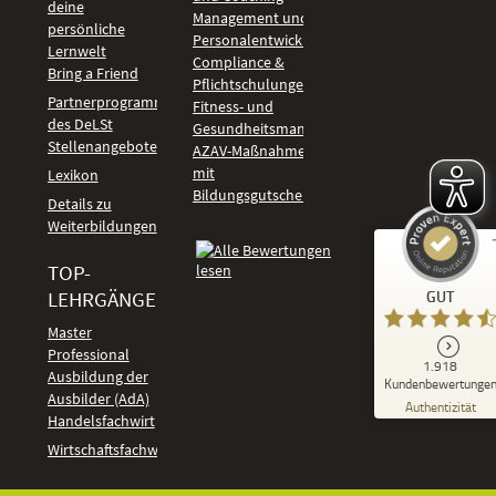
deine
Management und
persönliche
Personalentwicklung
Lernwelt
Compliance &
Bring a Friend
Pflichtschulungen
Partnerprogramm
Fitness- und
des DeLSt
Gesundheitsmanagement
Stellenangebote
AZAV-Maßnahmen
mit
Lexikon
Bildungsgutschein
Details zu
Weiterbildungen
TOP-
Kundenbewertungen und Erfahrungen zu
LEHRGÄNGE
GUT
DeLSt - Deutsches eLearning Studieninstitut
Master
Professional
GUT
1.918
%
92
Ausbildung der
Kundenbewertunge
Ausbilder (AdA)
Empfehlungen auf
Authentizität
ProvenExpert.com
Handelsfachwirt
5,00
/
4,37
Kundenbewertungen
Wirtschaftsfachwirt
91
1.827