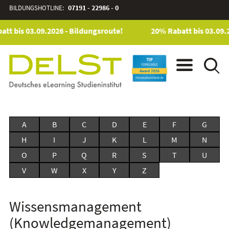
BILDUNGSHOTLINE:
07191 - 22986 - 0
tt bis 03.09.2026 - Bildungsroute!
20% Rabatt bis 03.09.2
A
B
C
D
E
F
G
H
I
J
K
L
M
N
O
P
Q
R
S
T
U
V
W
X
Y
Z
Wissensmanagement
(Knowledgemanagement)