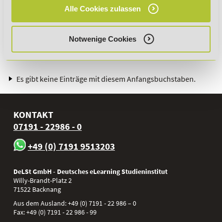
Alle Cookies zulassen
*Der Rabattcode "NEUGIER5" ist mit weiteren Rabatten
Notwenige Cookies
kombinierbar. Wir informieren dich gern.
Es gibt keine Einträge mit diesem Anfangsbuchstaben.
KONTAKT
07191 - 22986 - 0
+49 (0) 7191 9513203
DeLSt GmbH - Deutsches eLearning Studieninstitut
Willy-Brandt-Platz 2
71522
Backnang
Aus dem Ausland:
+49 (0) 7191 - 22 986 – 0
Fax:
+49 (0) 7191 - 22 986 - 99