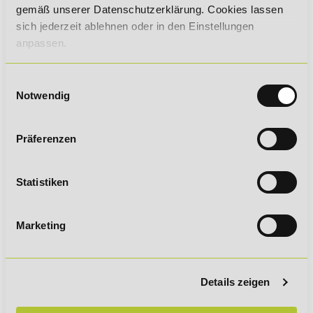
gemäß unserer Datenschutzerklärung. Cookies lassen
sich jederzeit ablehnen oder in den Einstellungen
anpassen.
Einwilligungsauswahl
Notwendig
Präferenzen
Sie möchten mehr über dieses Thema erfahren?
Dann
empfehlen wir Ihnen die Weiterbildungen "
Geprüfter
Wirtschaftsfachwirt IHK
" und "
Personalmanager
", in denen
Statistiken
dieses Thema behandelt wird.
Marketing
Sichere dir jetzt 5% Lexikon-Rabatt zusätzlich auf
ALLE Aus- und Weiterbildungen!
Details zeigen