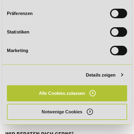
Präferenzen
QUELLENANGABEN (STAND: 11.2020)
Literatur: Richtlinien für Reiten und Fahren (FN)
Statistiken
Marketing
Details zeigen
Alle Cookies zulassen
Notwenige Cookies
WIR BERATEN DICH GERNE!