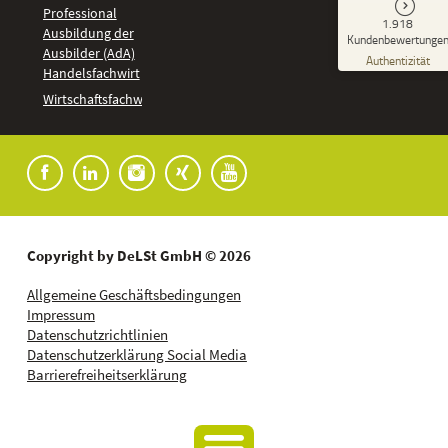
Professional
GUT
1.918
%
92
Ausbildung der
Kundenbewertunge
Ausbilder (AdA)
Empfehlungen auf
Authentizität
ProvenExpert.com
Handelsfachwirt
5,00
/
4,37
Kundenbewertungen
Wirtschaftsfachwirt
91
1.827
Bewertungen auf
7
Bewertungen von
ProvenExpert.com
anderen Quellen
Blick aufs ProvenExpert-Profil werfen
04.08.2026
Copyright by DeLSt GmbH © 2026
Allgemeine Geschäftsbedingungen
Impressum
Datenschutzrichtlinien
Datenschutzerklärung Social Media
Barrierefreiheitserklärung