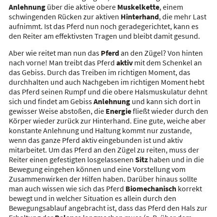
Anlehnung
über die aktive obere
Muskelkette
, einem
schwingenden Rücken zur aktiven
Hinterhand
, die mehr Last
aufnimmt. Ist das Pferd nun noch geradegerichtet, kann es
den Reiter am effektivsten Tragen und bleibt damit gesund.
Aber wie reitet man nun das
Pferd
an den Zügel?
Von hinten
nach vorne! Man treibt das Pferd
aktiv
mit dem Schenkel an
das Gebiss. Durch das Treiben im richtigen Moment, das
durchhalten und auch Nachgeben im richtigen Moment hebt
das Pferd seinen Rumpf und die obere Halsmuskulatur dehnt
sich und findet am Gebiss
Anlehnung
und kann sich dort in
gewisser Weise abstoßen, die
Energie
fließt wieder durch den
Körper wieder zurück zur Hinterhand. Eine gute, weiche aber
konstante Anlehnung und Haltung kommt nur zustande,
wenn das ganze Pferd aktiv eingebunden ist und aktiv
mitarbeitet. Um das Pferd an den Zügel zu reiten, muss der
Reiter einen gefestigten losgelassenen
Sitz
haben und in die
Bewegung eingehen können und eine Vorstellung vom
Zusammenwirken der Hilfen haben. Darüber hinaus sollte
man auch wissen wie sich das Pferd
Biomechanisch
korrekt
bewegt und in welcher Situation es allein durch den
Bewegungsablauf angebracht ist, dass das Pferd den Hals zur