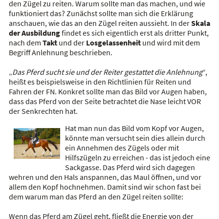
den Zügel zu reiten. Warum sollte man das machen, und wie
funktioniert das? Zunächst sollte man sich die Erklärung
anschauen, wie das an den Zügel reiten aussieht. In der
Skala
der
Ausbildung
findet es sich eigentlich erst als dritter Punkt,
nach dem
Takt
und der
Losgelassenheit
und wird mit dem
Begriff Anlehnung beschrieben.
„
Das Pferd sucht sie und der Reiter gestattet die Anlehnung
“,
heißt es beispielsweise in den Richtlinien für Reiten und
Fahren der FN. Konkret sollte man das Bild vor Augen haben,
dass das Pferd von der Seite betrachtet die Nase leicht VOR
der Senkrechten hat.
Hat man nun das Bild vom Kopf vor Augen,
könnte man versucht sein dies allein durch
ein Annehmen des Zügels oder mit
Hilfszügeln zu erreichen - das ist jedoch eine
Sackgasse. Das Pferd wird sich dagegen
wehren und den Hals anspannen, das Maul öffnen, und vor
allem den Kopf hochnehmen. Damit sind wir schon fast bei
dem warum man das Pferd an den Zügel reiten sollte:
Wenn das Pferd am Zügel geht, fließt die Energie von der