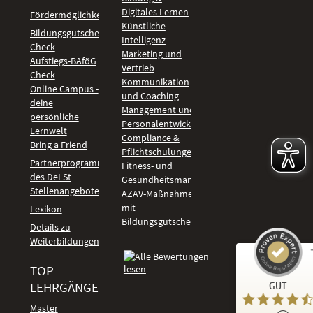
Digitales Lernen
Fördermöglichkeiten
Künstliche
Bildungsgutschein
Intelligenz
Check
Marketing und
Aufstiegs-BAföG
Vertrieb
Check
Kommunikation
Online Campus -
und Coaching
deine
Management und
persönliche
Personalentwicklung
Lernwelt
Compliance &
Bring a Friend
Pflichtschulungen
Partnerprogramm
Fitness- und
des DeLSt
Gesundheitsmanagement
Stellenangebote
AZAV-Maßnahmen
mit
Lexikon
Bildungsgutschein
Details zu
Weiterbildungen
TOP-
Kundenbewertungen und Erfahrungen zu
LEHRGÄNGE
GUT
DeLSt - Deutsches eLearning Studieninstitut
Master