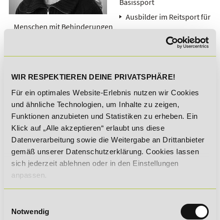
Basissport
Ausbilder im Reitsport für
Menschen mit Behinderungen
WIR RESPEKTIEREN DEINE PRIVATSPHÄRE!
SIE MÖCHTEN SICH IM REITSPORT
Für ein optimales Website-Erlebnis nutzen wir Cookies
WEITERBILDEN? DANN EMPFEHLEN WIR
und ähnliche Technologien, um Inhalte zu zeigen,
IHNEN DIESE WEITERBILDUNGEN:
Funktionen anzubieten und Statistiken zu erheben. Ein
Klick auf „Alle akzeptieren“ erlaubt uns diese
Reiten C-Lizenz
Datenverarbeitung sowie die Weitergabe an Drittanbieter
gemäß unserer Datenschutzerklärung. Cookies lassen
sich jederzeit ablehnen oder in den Einstellungen
anpassen.
Futtermittelberater für Pferde
Einwilligungsauswahl
Notwendig