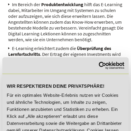
Im Bereich der
Produktentwicklung
hilft das E-Learning
dabei, Mitarbeiter im Umgang mit Systemen zu schulen
oder aufzuzeigen, wie sich diese erweitern lassen. Die
Angestellten können zudem das Know-How erwerben, um
bestehende Modelle zu verbessern. Vereinfacht gesagt: Die
Digital Learning-Lektionen können so zugeschnitten
werden, wie sie ein Unternehmen benötigt.
E-Learning erleichtert zudem die
Überprüfung des
Lernfortschritts
. Der Ertrag der eigenen Investments wird
sichtbar.
Spezialisten gesucht
Es gibt keinen Zweifel, dass die Entwicklung der digitalen
WIR RESPEKTIEREN DEINE PRIVATSPHÄRE!
Lernangebote rasant weitergehen dürfte. Nicht selten setzen
Unternehmen daher darauf Fachwissen rund um das Thema
Für ein optimales Website-Erlebnis nutzen wir Cookies
E-Learning ins Haus zu holen. Denn für diese Angebote sind
und ähnliche Technologien, um Inhalte zu zeigen,
Spezialisten notwendig, die sie warten, fortentwickeln und
Funktionen anzubieten und Statistiken zu erheben. Ein
auch auf individuelle Anforderungen einzelner
Klick auf „Alle akzeptieren“ erlaubt uns diese
Unternehmensbereiche eingehen.
Datenverarbeitung sowie die Weitergabe an Drittanbieter
Die Umsetzung von Digital Learning Angeboten umfasst die
gemäß unserer Datenschutzerklärung. Cookies lassen