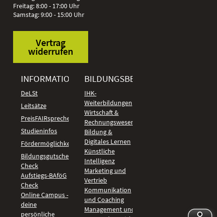
Freitag: 8:00 - 17:00 Uhr
Samstag: 9:00 - 15:00 Uhr
Vertrag
widerrufen
INFORMATIONEN
BILDUNGSBEREICHE
DeLSt
IHK-
Weiterbildungen
Leitsätze
Wirtschaft &
PreisFAIRsprechen
Rechnungswesen
Studieninfos
Bildung &
Digitales Lernen
Fördermöglichkeiten
Künstliche
Bildungsgutschein
Intelligenz
Check
Marketing und
Aufstiegs-BAföG
Vertrieb
Check
Kommunikation
Online Campus -
und Coaching
deine
Management und
persönliche