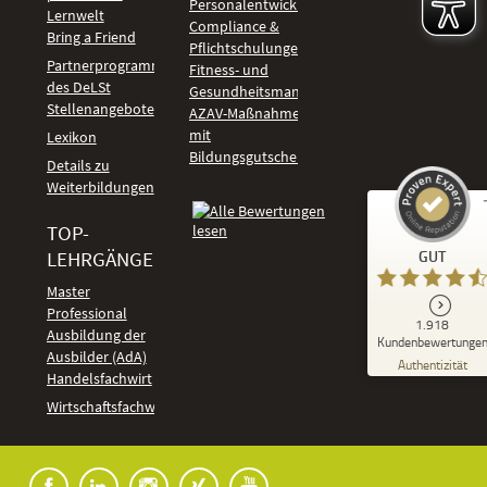
Personalentwicklung
Lernwelt
Compliance &
Bring a Friend
Pflichtschulungen
Partnerprogramm
Fitness- und
des DeLSt
Gesundheitsmanagement
Stellenangebote
AZAV-Maßnahmen
mit
Lexikon
Bildungsgutschein
Details zu
Weiterbildungen
TOP-
Kundenbewertungen und Erfahrungen zu
LEHRGÄNGE
GUT
DeLSt - Deutsches eLearning Studieninstitut
Master
Professional
GUT
1.918
%
92
Ausbildung der
Kundenbewertunge
Ausbilder (AdA)
Empfehlungen auf
Authentizität
ProvenExpert.com
Handelsfachwirt
5,00
/
4,37
Kundenbewertungen
Wirtschaftsfachwirt
91
1.827
Bewertungen auf
7
Bewertungen von
ProvenExpert.com
anderen Quellen