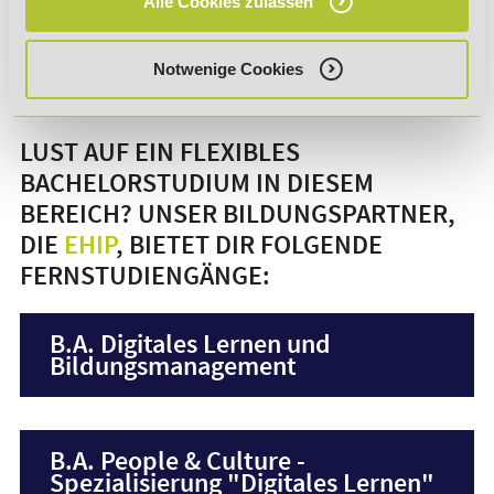
Alle Cookies zulassen
E-Learning Projektmanager
Notwenige Cookies
LUST AUF EIN FLEXIBLES
BACHELORSTUDIUM IN DIESEM
BEREICH? UNSER BILDUNGSPARTNER,
DIE
EHIP
, BIETET DIR FOLGENDE
FERNSTUDIENGÄNGE:
B.A. Digitales Lernen und
Bildungsmanagement
B.A. People & Culture -
Spezialisierung "Digitales Lernen"