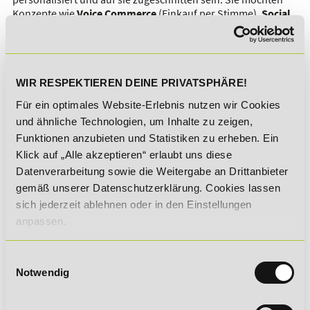
Konzepte wie
Voice Commerce
(Einkauf per Stimme),
Social
Commerce
(Shopping über die Social Media) und
Mobile
Commerce
(Optimierung des Angebots für Smartphones und
Tablets) umgesetzt sehen. E-Commerce-Manager müssen
diesen Wünschen schnellst- und bestmöglich nachkommen,
bestenfalls zuvorkommen.
WIR RESPEKTIEREN DEINE PRIVATSPHÄRE!
Für ein optimales Website-Erlebnis nutzen wir Cookies
Hierbei greift ihre Notwendigkeit, durch Weiterbildungen auf
dem neuesten technologischen Stand zu bleiben und den
und ähnliche Technologien, um Inhalte zu zeigen,
Anwendungsmarkt zu kennen. Beispielsweise die Einbindung
Funktionen anzubieten und Statistiken zu erheben. Ein
und Entwicklung auf
künstlicher Intelligenz (KI)
Klick auf „Alle akzeptieren“ erlaubt uns diese
basierenden Lösungen
, welche in der Lage sind,
Datenverarbeitung sowie die Weitergabe an Drittanbieter
Kundeneingaben in den richtigen Kontext zu setzen um
gemäß unserer Datenschutzerklärung. Cookies lassen
deren individuelle Bedürfnisse und Anforderungen zu
verstehen. Ein weiteres Beispiel hierfür ist
Augmented
sich jederzeit ablehnen oder in den Einstellungen
Reality
(„Erweiterte Realität“), bei der Kunden beispielsweise
anpassen.
Möbelstücke virtuell in einem Raum platzieren können.
EIN ABSCHLIESSENDER GEDANKE:
Einwilligungsauswahl
Notwendig
Wer sich für eine Karriere im E-Commerce entscheidet, wählt
einen abwechslungsreichen, zukunftsweisenden Berufsweg