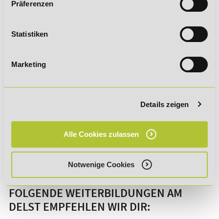
mit Potenzial. "Soft Skills", insbesondere
Präferenzen
Wandlungsfähigkeit, eine schnelle Auffassungsgabe und
Kommunikationsstärke sind hier unverzichtbar.
Statistiken
Marketing
DU INTERESSIERST DICH FÜR DEN
ONLINEHANDEL? NUTZE UNSERE
LESEPROBE FÜR EINEN ERSTEN
Details zeigen
EINBLICK INS E-BUSINESS:
Alle Cookies zulassen
Zur Leseprobe
Notwenige Cookies
FOLGENDE WEITERBILDUNGEN AM
DELST EMPFEHLEN WIR DIR: