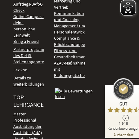
Marketing und
Aufstiegs-BAföG
Vertrieb
Check
Kommunikation
Online Campus -
und Coaching
deine
Management und
persönliche
Personalentwicklung
Lernwelt
Compliance &
Bring a Friend
Pflichtschulungen
Partnerprogramm
Fitness- und
des DeLSt
Gesundheitsmanagement
Stellenangebote
AZAV-Maßnahmen
mit
Lexikon
Bildungsgutschein
Details zu
Weiterbildungen
TOP-
Kundenbewertungen und Erfahrungen zu
LEHRGÄNGE
GUT
DeLSt - Deutsches eLearning Studieninstitut
Master
Professional
GUT
1.918
%
92
Ausbildung der
Kundenbewertunge
Ausbilder (AdA)
Empfehlungen auf
Authentizität
ProvenExpert.com
Handelsfachwirt
5,00
/
4,37