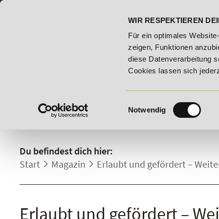
07191 - 22986 - 0
BILDUNGSHOTLINE:
WIR RESPEKTIEREN DEI
2026 - Bildungsroute!
20% Rabatt bis 03.09.2026 - Bildung
Für ein optimales Website
zeigen, Funktionen anzubie
diese Datenverarbeitung s
Cookies lassen sich jeder
Einwilligungsauswahl
Notwendig
DETAILS.
Du befindest dich hier:
Start
Magazin
Erlaubt und gefördert – Weite
Erlaubt und gefördert – Wei