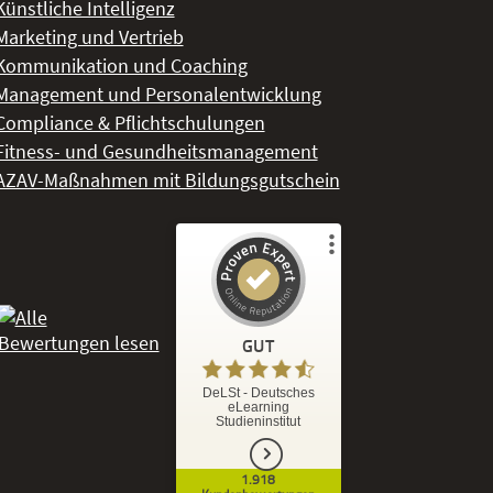
Künstliche Intelligenz
Marketing und Vertrieb
Kommunikation und Coaching
Management und Personalentwicklung
Compliance & Pflichtschulungen
Fitness- und Gesundheitsmanagement
AZAV-Maßnahmen mit Bildungsgutschein
Kundenbewertungen und Erfahrungen zu
DeLSt - Deutsches eLearning Studieninstitut
GUT
%
92
GUT
DeLSt - Deutsches
eLearning
Empfehlungen auf
Studieninstitut
ProvenExpert.com
5,00
/
4,37
1.918
1.827
91