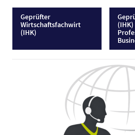
Geprüfter
Geprü
Wirtschaftsfachwirt
(IHK)
(IHK)
Profe
Busi