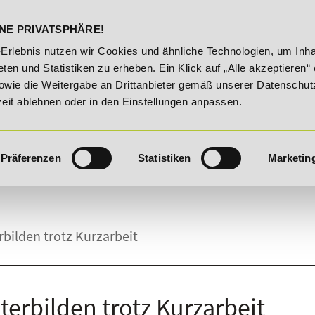
DELST
STUDIENINFOS
KONTA
NE PRIVATSPHÄRE!
sroute!
20% Rabatt bis 03.09.2026 - Bildungsroute!
-Erlebnis nutzen wir Cookies und ähnliche Technologien, um Inha
ten und Statistiken zu erheben. Ein Klick auf „Alle akzeptieren“ 
owie die Weitergabe an Drittanbieter gemäß unserer Datenschut
zeit ablehnen oder in den Einstellungen anpassen.
Präferenzen
Statistiken
Marketin
rbilden trotz Kurzarbeit
terbilden trotz Kurzarbeit