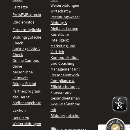
Weiterbildungen
Leitsätze
Wirtschaft &
PreisFAIRsprechen
Rechnungswesen
Studieninfos
Bildung &
Digitales Lernen
Fördermöglichkeiten
Künstliche
Bildungsgutschein
Intelligenz
Check
Marketing und
Aufstiegs-BAföG
Vertrieb
Check
Kommunikation
Online Campus -
und Coaching
deine
Management und
persönliche
Personalentwicklung
Lernwelt
Compliance &
Bring a Friend
Pflichtschulungen
Partnerprogramm
Fitness- und
des DeLSt
Gesundheitsmanagement
Stellenangebote
AZAV-Maßnahmen
mit
Lexikon
Bildungsgutschein
Details zu
Weiterbildungen