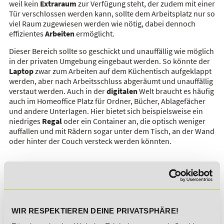
weil kein
Extraraum
zur Verfügung steht, der zudem mit einer
Tür verschlossen werden kann, sollte dem Arbeitsplatz nur so
viel Raum zugewiesen werden wie nötig, dabei dennoch
effizientes
Arbeiten
ermöglicht.
Dieser Bereich sollte so geschickt und unauffällig wie möglich
in der privaten Umgebung eingebaut werden. So könnte der
Laptop
zwar zum Arbeiten auf dem Küchentisch aufgeklappt
werden, aber nach Arbeitsschluss abgeräumt und unauffällig
verstaut werden. Auch in der
digitalen
Welt braucht es häufig
auch im Homeoffice Platz für Ordner, Bücher, Ablagefächer
und andere Unterlagen. Hier bietet sich beispielsweise ein
niedriges
Regal
oder ein Container an, die optisch weniger
auffallen und mit Rädern sogar unter dem Tisch, an der Wand
oder hinter der Couch versteck werden könnten.
ZUSAMMENFASSUNG
Ziel sollte eine möglichst ruhige
Arbeitsatmosphäre
sein,
ohne Störfaktoren, die die Konzentration beeinträchtigen.
Das bedeutet aber auch das Prinzip
Clean Desk
– Salzstreuer,
WIR RESPEKTIEREN DEINE PRIVATSPHÄRE!
private Utensilien, Küchensieb oder ähnliches sollten auf