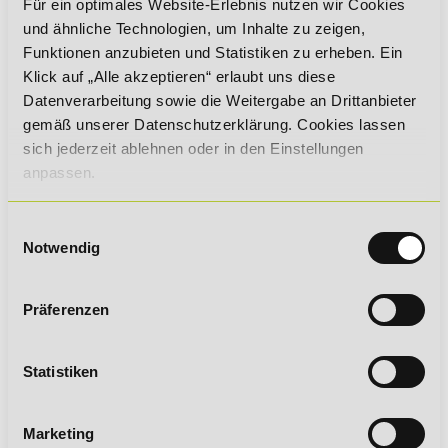
Für ein optimales Website-Erlebnis nutzen wir Cookies
dem temporären Arbeitsplatz keinen Platz haben.
und ähnliche Technologien, um Inhalte zu zeigen,
Funktionen anzubieten und Statistiken zu erheben. Ein
AUTOR DES MAGAZINBEITRAGES
Klick auf „Alle akzeptieren“ erlaubt uns diese
Dr. Sabine Theadora Ruh
Datenverarbeitung sowie die Weitergabe an Drittanbieter
gemäß unserer Datenschutzerklärung. Cookies lassen
Wirtschaftsjournalistin
sich jederzeit ablehnen oder in den Einstellungen
anpassen.
Einwilligungsauswahl
Notwendig
SIE MÖCHTEN SICH WEITERBILDEN?
DANN EMPFEHLEN WIR IHNEN DIESE
Präferenzen
WEITERBILDUNGEN:
Statistiken
Eventmanagement
Marketing