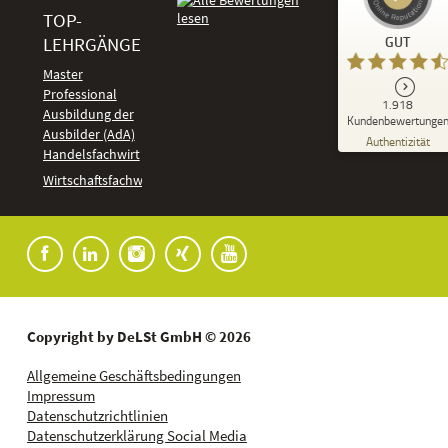
TOP-
Kundenbewertungen und Erfahrungen zu
LEHRGÄNGE
GUT
DeLSt - Deutsches eLearning Studieninstitut
Master
Professional
GUT
1.918
%
92
Ausbildung der
Kundenbewertunge
Ausbilder (AdA)
Empfehlungen auf
Authentizität
ProvenExpert.com
Handelsfachwirt
5,00
/
4,37
Kundenbewertungen
Wirtschaftsfachwirt
91
1.827
Bewertungen auf
7
Bewertungen von
ProvenExpert.com
anderen Quellen
Blick aufs ProvenExpert-Profil werfen
04.08.2026
Copyright by DeLSt GmbH © 2026
Allgemeine Geschäftsbedingungen
Impressum
Datenschutzrichtlinien
Datenschutzerklärung Social Media