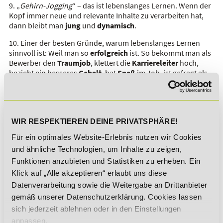
9. „
Gehirn-Jogging
“ – das ist lebenslanges Lernen. Wenn der
Kopf immer neue und relevante Inhalte zu verarbeiten hat,
dann bleibt man
jung
und
dynamisch
.
10. Einer der besten Gründe, warum lebenslanges Lernen
sinnvoll ist: Weil man so
erfolgreich
ist. So bekommt man als
Bewerber den
Traumjob
, klettert die
Karriereleiter
hoch,
bezieht ein besseres
Gehalt
, hat
Spaß
im Job, ist gefragt als
Arbeitnehmer
,
Kollege
und
Persönlichkeit
.
AUTOR DES MAGAZINBEITRAGES
WIR RESPEKTIEREN DEINE PRIVATSPHÄRE!
Dr. Sabine Theadora Ruh
Für ein optimales Website-Erlebnis nutzen wir Cookies
Wirtschaftsjournalistin
und ähnliche Technologien, um Inhalte zu zeigen,
Funktionen anzubieten und Statistiken zu erheben. Ein
Klick auf „Alle akzeptieren“ erlaubt uns diese
Datenverarbeitung sowie die Weitergabe an Drittanbieter
gemäß unserer Datenschutzerklärung. Cookies lassen
sich jederzeit ablehnen oder in den Einstellungen
SIE MÖCHTEN SICH WEITERBILDEN?
anpassen.