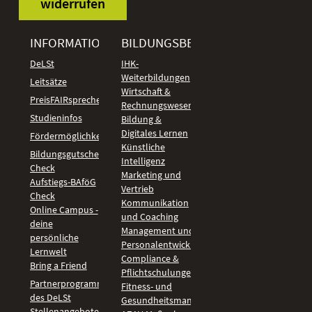
widerrufen
INFORMATIONEN
BILDUNGSBEREICHE
DeLSt
IHK-
Weiterbildungen
Leitsätze
Wirtschaft &
PreisFAIRsprechen
Rechnungswesen
Studieninfos
Bildung &
Digitales Lernen
Fördermöglichkeiten
Künstliche
Bildungsgutschein
Intelligenz
Check
Marketing und
Aufstiegs-BAföG
Vertrieb
Check
Kommunikation
Online Campus -
und Coaching
deine
Management und
persönliche
Personalentwicklung
Lernwelt
Compliance &
Bring a Friend
Pflichtschulungen
Partnerprogramm
Fitness- und
des DeLSt
Gesundheitsmanagement
Stellenangebote