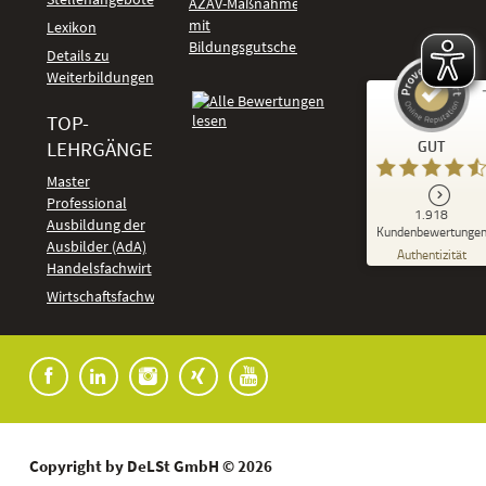
AZAV-Maßnahmen
mit
Lexikon
Bildungsgutschein
Details zu
Weiterbildungen
TOP-
Kundenbewertungen und Erfahrungen zu
LEHRGÄNGE
GUT
DeLSt - Deutsches eLearning Studieninstitut
Master
Professional
GUT
1.918
%
92
Ausbildung der
Kundenbewertunge
Ausbilder (AdA)
Empfehlungen auf
Authentizität
ProvenExpert.com
Handelsfachwirt
5,00
/
4,37
Kundenbewertungen
Wirtschaftsfachwirt
91
1.827
Bewertungen auf
7
Bewertungen von
ProvenExpert.com
anderen Quellen
Blick aufs ProvenExpert-Profil werfen
04.08.2026
Copyright by DeLSt GmbH © 2026