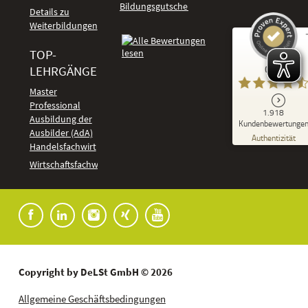
Bildungsgutschein
Details zu
Weiterbildungen
TOP-
Kundenbewertungen und Erfahrungen zu
LEHRGÄNGE
GUT
DeLSt - Deutsches eLearning Studieninstitut
Master
Professional
GUT
1.918
%
92
Ausbildung der
Kundenbewertunge
Ausbilder (AdA)
Empfehlungen auf
Authentizität
ProvenExpert.com
Handelsfachwirt
5,00
/
4,37
Kundenbewertungen
Wirtschaftsfachwirt
91
1.827
Bewertungen auf
7
Bewertungen von
ProvenExpert.com
anderen Quellen
Blick aufs ProvenExpert-Profil werfen
04.08.2026
Copyright by DeLSt GmbH © 2026
Allgemeine Geschäftsbedingungen