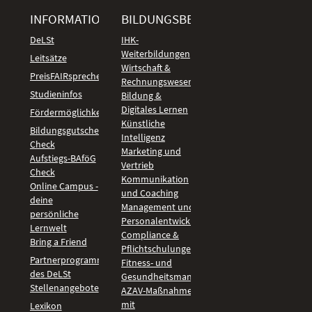
INFORMATIONEN
BILDUNGSBEREICHE
DeLSt
IHK-
Weiterbildungen
Leitsätze
Wirtschaft &
PreisFAIRsprechen
Rechnungswesen
Studieninfos
Bildung &
Digitales Lernen
Fördermöglichkeiten
Künstliche
Bildungsgutschein
Intelligenz
Check
Marketing und
Aufstiegs-BAföG
Vertrieb
Check
Kommunikation
Online Campus -
und Coaching
deine
Management und
persönliche
Personalentwicklung
Lernwelt
Compliance &
Bring a Friend
Pflichtschulungen
Partnerprogramm
Fitness- und
des DeLSt
Gesundheitsmanagement
Stellenangebote
AZAV-Maßnahmen
mit
Lexikon