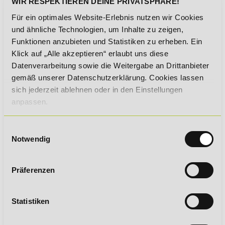
WIR RESPEKTIEREN DEINE PRIVATSPHÄRE!
ZUSAMMENFASSUNG
Für ein optimales Website-Erlebnis nutzen wir Cookies
und ähnliche Technologien, um Inhalte zu zeigen,
Die Entwicklung der digitalen Welt bringt für den Bereich
Lernen
vielerlei Vorteile: Ein (fast) barrierefreier Zugang zu
Funktionen anzubieten und Statistiken zu erheben. Ein
Lernmitteln sowie Unterricht und dies
orts- und auch
Klick auf „Alle akzeptieren“ erlaubt uns diese
zeitunabhängig
. So bekommen viele Menschen die
Datenverarbeitung sowie die Weitergabe an Drittanbieter
Möglichkeit der
Aus- und Weiterbildung
, welche zuvor
gemäß unserer Datenschutzerklärung. Cookies lassen
möglicherweise keinen Zugang fanden.
sich jederzeit ablehnen oder in den Einstellungen
anpassen.
AUTOR DES MAGAZINBEITRAGES
Jenny Lenz
Einwilligungsauswahl
Notwendig
M.A. Prävention und
Gesundheitsmanagement
B.A. Fitnessökonomie
Präferenzen
Statistiken
11. November 2019
Zurück