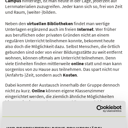
Campus
hinterlegt, ist man heute in der Lage, jederzeit auf
Lernmaterialien zuzugreifen. Jeder kann sich so, frei von Zeit
und Raum, (weiter-)bilden.
Neben den
virtuellen
Bibliotheken
findet man wertige
Unterlagen ergänzend auch im freien
Internet
. Wer früher
aus beruflichen oder privaten Gründen nicht an einem
regulären Unterricht teilnehmen konnte, bekommt heute
also doch die Möglichkeit dazu. Selbst Menschen, die örtlich
gebunden sind oder von einer Bildungsstätte zu weit entfernt
wohnen, können oftmals am Unterricht teilnehmen. Denn
viele Einheiten finden mittlerweile
online
statt und man kann
sorgenlos von zu Hause aus teilnehmen. Das spart nicht nur
(Anfahrts-)Zeit, sondern auch
Kosten
.
Dabei kommt der Austausch innerhalb der Gruppe dennoch
nicht zu kurz.
Online
können eigene Klassenzimmer
eingerichtet werden, die ziemlich ähnliche Möglichkeiten
bieten, wie ein normaler Raum. So können auch hier
Gruppenarbeiten gemacht, untereinander diskutiert oder
präsentiert werden. Die nötigen technischen
Voraussetzungen bringen die meisten
PCs
heutzutage mit.