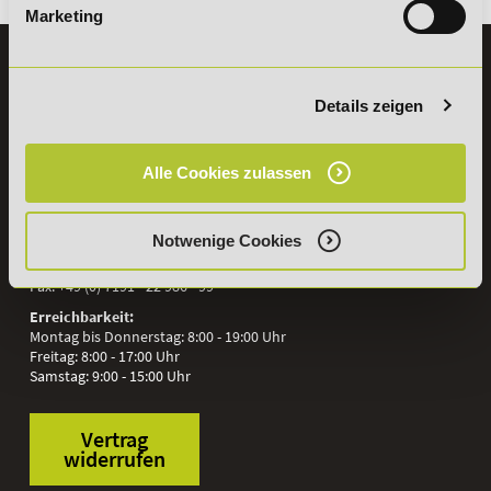
Marketing
KONTAKT
07191 - 22986 - 0
Details zeigen
+49 (0) 7191 9513203
Alle Cookies zulassen
DeLSt GmbH - Deutsches eLearning Studieninstitut
Willy-Brandt-Platz 2
71522
Backnang
Notwenige Cookies
Aus dem Ausland:
+49 (0) 7191 - 22 986 – 0
Fax:
+49 (0) 7191 - 22 986 - 99
Erreichbarkeit:
Montag bis Donnerstag: 8:00 - 19:00 Uhr
Freitag: 8:00 - 17:00 Uhr
Samstag: 9:00 - 15:00 Uhr
Vertrag
widerrufen