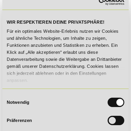
M.A. Business
Administration
WIR RESPEKTIEREN DEINE PRIVATSPHÄRE!
Für ein optimales Website-Erlebnis nutzen wir Cookies
und ähnliche Technologien, um Inhalte zu zeigen,
SIE INTERESSIEREN FÜR DIESES
Funktionen anzubieten und Statistiken zu erheben. Ein
Klick auf „Alle akzeptieren“ erlaubt uns diese
THEMA? DANN EMPFEHLEN WIR IHNEN
Datenverarbeitung sowie die Weitergabe an Drittanbieter
DIESE FERNSTUDIENGÄNGE:
gemäß unserer Datenschutzerklärung. Cookies lassen
sich jederzeit ablehnen oder in den Einstellungen
Geprüfter Betriebswirt (IHK)
anpassen.
Einwilligungsauswahl
Notwendig
Geprüfter Wirtschaftsfachwirt
(IHK)
Präferenzen