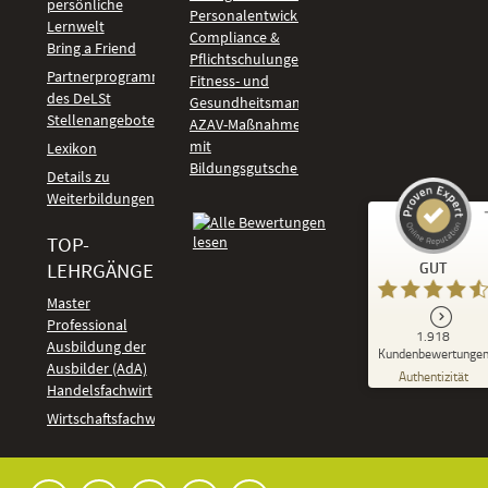
persönliche
Personalentwicklung
Lernwelt
Compliance &
Bring a Friend
Pflichtschulungen
Partnerprogramm
Fitness- und
des DeLSt
Gesundheitsmanagement
Stellenangebote
AZAV-Maßnahmen
mit
Lexikon
Bildungsgutschein
Details zu
Weiterbildungen
TOP-
Kundenbewertungen und Erfahrungen zu
LEHRGÄNGE
GUT
DeLSt - Deutsches eLearning Studieninstitut
Master
Professional
GUT
1.918
%
92
Ausbildung der
Kundenbewertunge
Ausbilder (AdA)
Empfehlungen auf
Authentizität
ProvenExpert.com
Handelsfachwirt
5,00
/
4,37
Kundenbewertungen
Wirtschaftsfachwirt
91
1.827
Bewertungen auf
7
Bewertungen von
ProvenExpert.com
anderen Quellen