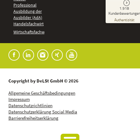
Professional
GUT
1.918
%
92
Ausbildung der
Kundenbewertunge
Ausbilder (AdA)
Empfehlungen auf
Authentizität
ProvenExpert.com
Handelsfachwirt
5,00
/
4,37
Kundenbewertungen
Wirtschaftsfachwirt
91
1.827
Bewertungen auf
7
Bewertungen von
ProvenExpert.com
anderen Quellen
Blick aufs ProvenExpert-Profil werfen
04.08.2026
Copyright by DeLSt GmbH © 2026
Allgemeine Geschäftsbedingungen
Impressum
Datenschutzrichtlinien
Datenschutzerklärung Social Media
Barrierefreiheitserklärung