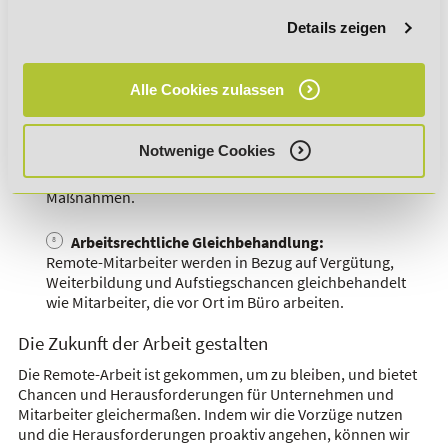
mögliche Konsequenzen für die Mitarbeiter abklären und
Details zeigen
darüber informieren.
Kündigungs- und Disziplinarverfahren:
Alle Cookies zulassen
Remote-Mitarbeiter sind ebenfalls rechtlich geschützt.
Kündigungs- oder Disziplinarverfahren müssen auch bei
ihnen transparent und fair durchgeführt werden.
Notwenige Cookies
Unabdingbar ist auch hier ein klares Verfahren für die
Kommunikation von Kündigungen oder disziplinarischen
Maßnahmen.
Arbeitsrechtliche Gleichbehandlung:
Remote-Mitarbeiter werden in Bezug auf Vergütung,
Weiterbildung und Aufstiegschancen gleichbehandelt
wie Mitarbeiter, die vor Ort im Büro arbeiten.
Die Zukunft der Arbeit gestalten
Die Remote-Arbeit ist gekommen, um zu bleiben, und bietet
Chancen und Herausforderungen für Unternehmen und
Mitarbeiter gleichermaßen. Indem wir die Vorzüge nutzen
und die Herausforderungen proaktiv angehen, können wir