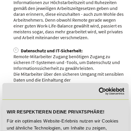
Informationen zur Höchstarbeitszeit und Ruhezeiten
gemäß den jeweiligen Arbeitszeitgesetzen geben und
daran erinnern, diese einzuhalten - auch zum Wohle des
Arbeitnehmers. Denn obwohl Remote gerade wegen
einer guten Work-Life-Balance gewählt wird, passiert es
meistens sogar, dass mehr gearbeitet wird, weil privates
und Arbeit miteinander verschmelzen.
Datenschutz und IT-Sicherheit:
Remote-Mitarbeiter Zugang benötigen Zugang zu
sicheren IT-Systemen und -Tools, um Datenschutz und
Informationssicherheit zu gewährleisten.
Die Mitarbeiter über den sicheren Umgang mit sensiblen
Daten und die Einhaltung der
Datenschutzbestimmungen informieren.
Gesundheit und Arbeitsschutz:
Die Pflichten des Arbeitgebers hinsichtlich des
Gesundheitsschutzes gelten auch bei Remote-Arbeit.
WIR RESPEKTIEREN DEINE PRIVATSPHÄRE!
Somit sorgen Unternehmen i.d.R. dafür, dass Mitarbeiter
Für ein optimales Website-Erlebnis nutzen wir Cookies
ergonomische Arbeitsplätze zu Hause haben und
informieren sie über Gesundheits- und
und ähnliche Technologien, um Inhalte zu zeigen,