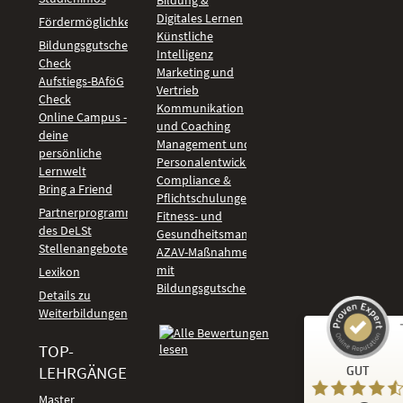
Bildung &
Digitales Lernen
Fördermöglichkeiten
Künstliche
Bildungsgutschein
Intelligenz
Check
Marketing und
Aufstiegs-BAföG
Vertrieb
Check
Kommunikation
Online Campus -
und Coaching
deine
Management und
persönliche
Personalentwicklung
Lernwelt
Compliance &
Bring a Friend
Pflichtschulungen
Partnerprogramm
Fitness- und
des DeLSt
Gesundheitsmanagement
Stellenangebote
AZAV-Maßnahmen
mit
Lexikon
Bildungsgutschein
Details zu
Weiterbildungen
TOP-
Kundenbewertungen und Erfahrungen zu
LEHRGÄNGE
GUT
DeLSt - Deutsches eLearning Studieninstitut
Master