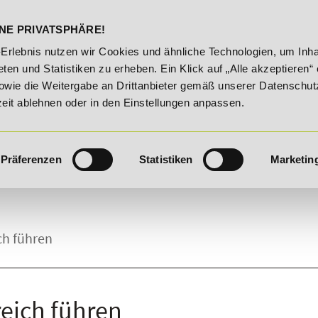
DELST
STUDIENINFOS
KONTA
NE PRIVATSPHÄRE!
 2026!
Unser Karrieretipp der Woche: 25% Rabatt auf "E-C
-Erlebnis nutzen wir Cookies und ähnliche Technologien, um Inha
ten und Statistiken zu erheben. Ein Klick auf „Alle akzeptieren“ 
owie die Weitergabe an Drittanbieter gemäß unserer Datenschut
zeit ablehnen oder in den Einstellungen anpassen.
Präferenzen
Statistiken
Marketin
ch führen
eich führen