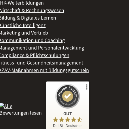
IHK-Weiterbildungen
Wirtschaft & Rechnungswesen
Bildung & Digitales Lernen
Künstliche Intelligenz
Marketing und Vertrieb
Kommunikation und Coaching
Management und Personalentwicklung
Compliance & Pflichtschulungen
Fitness- und Gesundheitsmanagement
AZAV-Maßnahmen mit Bildungsgutschein
Kundenbewertungen und Erfahrungen zu
DeLSt - Deutsches eLearning Studieninstitut
GUT
%
92
GUT
DeLSt - Deutsches