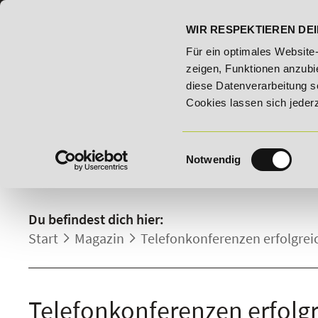
07191 - 22986 - 0
BILDUNGSHOTLINE:
WIR RESPEKTIEREN DEI
 25% Rabatt auf "E-Commerce Manager" vom 28. Juli - 06. August
Für ein optimales Website
zeigen, Funktionen anzubie
diese Datenverarbeitung s
Cookies lassen sich jeder
Einwilligungsauswahl
Notwendig
DETAILS.
Du befindest dich hier:
Start
Magazin
Telefonkonferenzen erfolgrei
Telefonkonferenzen erfolgr