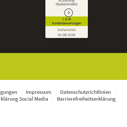
eLearning
Empfehlungen auf
Studieninstitut
ProvenExpert.com
5,00
/
4,37
1.918
1.827
91
Kundenbewertungen
7
Bewertungen von
Bewertungen auf
Authentizität
anderen Quellen
ProvenExpert.com
04.08.2026
Kundenbewertungen der DeLSt auf Pro
Blick aufs ProvenExpert-Profil werfen
Ramona B.
3,60
Leider wird am Anfang nicht mitgeteilt
welche und wie viele Bücher man zusätzlich
geschickt bekommt, dadurch...
ngungen
Impressum
Datenschutzrichtlinien
klärung Social Media
Barrierefreiheitserklärung