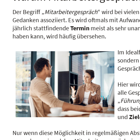
Der Begriff „
Mitarbeitergespräch
“ wird bei viel
Gedanken assoziiert. Es wird oftmals mit Aufwan
jährlich stattfindende
Termin
meist als sehr u
haben kann, wird häufig übersehen.
Im Idealf
sondern 
Gespräch
Hier wir
alle Ges
„
Führun
dass bei
und
Ziel
Nur wenn diese Möglichkeit in regelmäßigen Abst