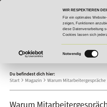
07191 - 22986 - 0
BILDUNGSHOTLINE:
WIR RESPEKTIEREN DEI
026 - Bildungsroute!
20% Rabatt bis 03.09.2026 - Bildung
Für ein optimales Website
zeigen, Funktionen anzubie
diese Datenverarbeitung s
Cookies lassen sich jeder
Einwilligungsauswahl
Notwendig
DETAILS.
Du befindest dich hier:
Start
Magazin
Warum Mitarbeitergespräche 
Warum Mitarbeitergespräch