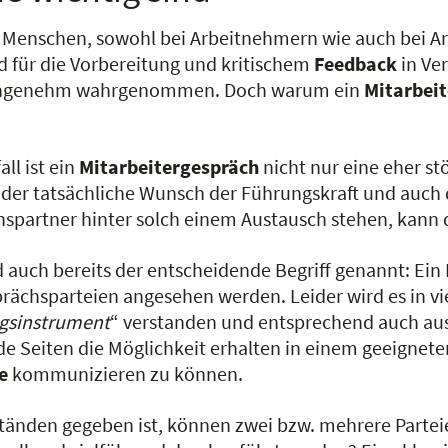
en Menschen, sowohl bei Arbeitnehmern wie auch bei A
d für die Vorbereitung und kritischem
Feedback
in Ve
nangenehm wahrgenommen. Doch warum ein
Mitarbei
all ist ein
Mitarbeitergespräch
nicht nur eine eher s
der tatsächliche Wunsch der Führungskraft und auch d
spartner hinter solch einem Austausch stehen, kann 
d auch bereits der entscheidende Begriff genannt: Ein 
prächsparteien angesehen werden. Leider wird es in v
gsinstrument
“ verstanden und entsprechend auch ausge
de Seiten die Möglichkeit erhalten in einem geeignete
e
kommunizieren zu können.
änden gegeben ist, können zwei bzw. mehrere Parteie