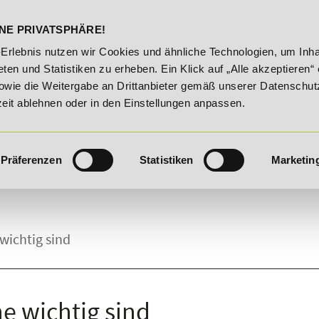
DELST
STUDIENINFOS
KONTA
NE PRIVATSPHÄRE!
sroute!
20% Rabatt bis 03.09.2026 - Bildungsroute!
2
-Erlebnis nutzen wir Cookies und ähnliche Technologien, um Inha
ten und Statistiken zu erheben. Ein Klick auf „Alle akzeptieren“ 
owie die Weitergabe an Drittanbieter gemäß unserer Datenschut
zeit ablehnen oder in den Einstellungen anpassen.
Präferenzen
Statistiken
Marketin
wichtig sind
e wichtig sind