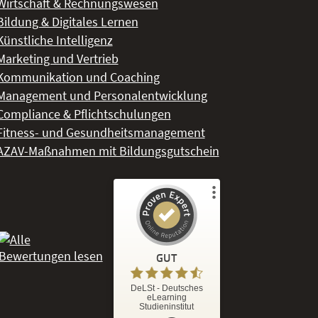
Wirtschaft & Rechnungswesen
Bildung & Digitales Lernen
Künstliche Intelligenz
Marketing und Vertrieb
Kommunikation und Coaching
Management und Personalentwicklung
Compliance & Pflichtschulungen
Fitness- und Gesundheitsmanagement
AZAV-Maßnahmen mit Bildungsgutschein
Kundenbewertungen und Erfahrungen zu
DeLSt - Deutsches eLearning Studieninstitut
GUT
%
92
GUT
DeLSt - Deutsches
eLearning
Empfehlungen auf
Studieninstitut
ProvenExpert.com
5,00
/
4,37