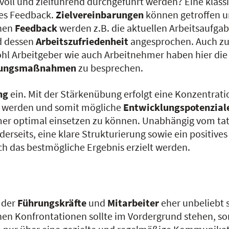
voll und zielführend durchgeführt werden? Eine klas
ges Feedback.
Zielvereinbarungen
können getroffen u
inen
Feedback
werden z.B. die aktuellen Arbeitsaufgabe
nd dessen
Arbeitszufriedenheit
angesprochen. Auch zu
wohl Arbeitgeber wie auch Arbeitnehmer haben hier die
dungsmaßnahmen
zu besprechen.
ng
ein. Mit der Stärkenübung erfolgt eine Konzentrati
rt werden und somit mögliche
Entwicklungspotenzial
mer optimal einsetzen zu können. Unabhängig vom tats
derseits, eine klare Strukturierung sowie ein positive
h das bestmögliche Ergebnis erzielt werden.
 der
Führungskräfte
und
Mitarbeiter
eher unbeliebt s
chen Konfrontationen sollte im Vordergrund stehen, s