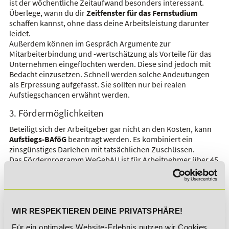
ist der wöchentliche Zeitaufwand besonders interessant.
Überlege, wann du dir
Zeitfenster für das Fernstudium
schaffen kannst, ohne dass deine Arbeitsleistung darunter
leidet.
Außerdem können im Gespräch Argumente zur
Mitarbeiterbindung und -wertschätzung als Vorteile für das
Unternehmen eingeflochten werden. Diese sind jedoch mit
Bedacht einzusetzen. Schnell werden solche Andeutungen
als Erpressung aufgefasst. Sie sollten nur bei realen
Aufstiegschancen erwähnt werden.
3. Fördermöglichkeiten
Beteiligt sich der Arbeitgeber gar nicht an den Kosten, kann
Aufstiegs-BAföG
beantragt werden. Es kombiniert ein
zinsgünstiges Darlehen mit tatsächlichen Zuschüssen.
Das Förderprogramm WeGebAU ist für Arbeitnehmer über 45
Jahren, die durch das Fernstudium ihr Qualifizierungsniveau
anheben. Das Förderpendant für jüngere talentierte
Arbeitnehmer bieten
Weiterbildungsstipendien
. Der
Stipendiat kann den Förderbetrag von maximal 8.100 EUR für
verschiedene förderfähige Weiterbildungen verwenden.
WIR RESPEKTIEREN DEINE PRIVATSPHÄRE!
In den meisten Bundesländern kann der Arbeitnehmer
Für ein optimales Website-Erlebnis nutzen wir Cookies