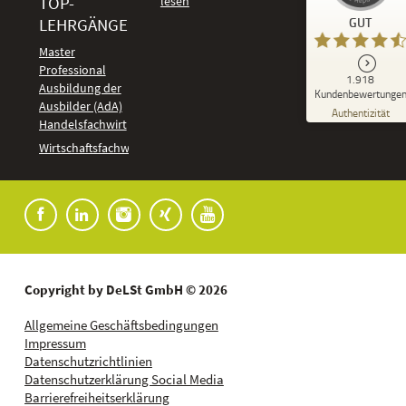
TOP-
Kundenbewertungen und Erfahrungen zu
LEHRGÄNGE
GUT
DeLSt - Deutsches eLearning Studieninstitut
Master
Professional
GUT
1.918
%
92
Ausbildung der
Kundenbewertunge
Ausbilder (AdA)
Empfehlungen auf
Authentizität
ProvenExpert.com
Handelsfachwirt
5,00
/
4,37
Kundenbewertungen
Wirtschaftsfachwirt
91
1.827
Bewertungen auf
7
Bewertungen von
ProvenExpert.com
anderen Quellen
Blick aufs ProvenExpert-Profil werfen
04.08.2026
Copyright by DeLSt GmbH © 2026
Allgemeine Geschäftsbedingungen
Impressum
Datenschutzrichtlinien
Datenschutzerklärung Social Media
Barrierefreiheitserklärung