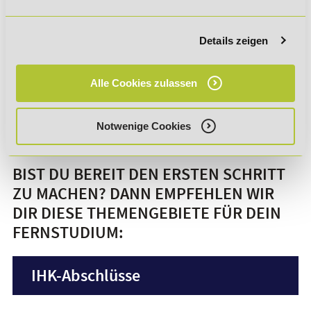
und in Ruhe alle Argumente vortragen.
Um das Personalgespräch erfolgreich zu meistern, ist eine
Details zeigen
gute Vorbereitung unerlässlich. Das schafft Selbstvertrauen
um die Vorteile für das Unternehmen souverän darzustellen.
Das Ergebnis sollte eine
Win-Win-Situation
für Arbeitgeber
Alle Cookies zulassen
und Arbeitnehmer sein, sodass dem Fernstudium nichts
mehr im Wege steht.
Notwenige Cookies
BIST DU BEREIT DEN ERSTEN SCHRITT
ZU MACHEN? DANN EMPFEHLEN WIR
DIR DIESE THEMENGEBIETE FÜR DEIN
FERNSTUDIUM:
IHK-Abschlüsse