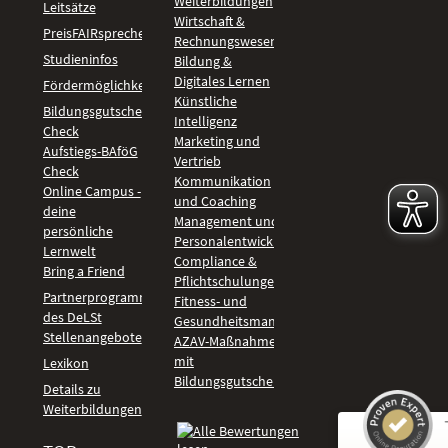
Weiterbildungen
Leitsätze
Wirtschaft &
PreisFAIRsprechen
Rechnungswesen
Studieninfos
Bildung &
Digitales Lernen
Fördermöglichkeiten
Künstliche
Bildungsgutschein
Intelligenz
Check
Marketing und
Aufstiegs-BAföG
Vertrieb
Check
Kommunikation
Online Campus -
und Coaching
deine
Management und
persönliche
Personalentwicklung
Lernwelt
Compliance &
Bring a Friend
Pflichtschulungen
Partnerprogramm
Fitness- und
des DeLSt
Gesundheitsmanagement
Stellenangebote
AZAV-Maßnahmen
mit
Lexikon
Bildungsgutschein
Details zu
Weiterbildungen