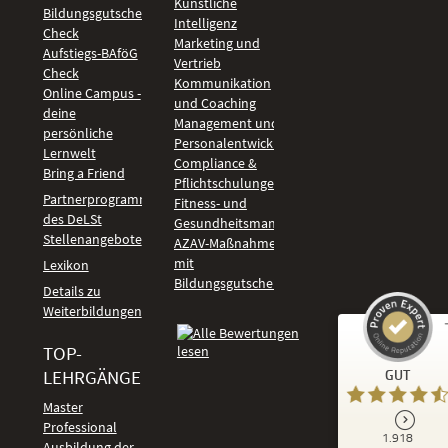
Künstliche
Bildungsgutschein
Intelligenz
Check
Marketing und
Aufstiegs-BAföG
Vertrieb
Check
Kommunikation
Online Campus -
und Coaching
deine
Management und
persönliche
Personalentwicklung
Lernwelt
Compliance &
Bring a Friend
Pflichtschulungen
Partnerprogramm
Fitness- und
des DeLSt
Gesundheitsmanagement
Stellenangebote
AZAV-Maßnahmen
mit
Lexikon
Bildungsgutschein
Details zu
Weiterbildungen
TOP-
Kundenbewertungen und Erfahrungen zu
LEHRGÄNGE
GUT
DeLSt - Deutsches eLearning Studieninstitut
Master
Professional
GUT
1.918
%
92
Ausbildung der