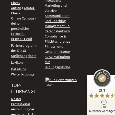
Intelligenz
Check
Marketing und
Aufstiegs-BAföG
Vertrieb
Check
Kommunikation
Online Campus -
und Coaching
deine
Management und
persönliche
Personalentwicklung
Lernwelt
Compliance &
Bring a Friend
Pflichtschulungen
Partnerprogramm
Fitness- und
des DeLSt
Gesundheitsmanagement
Stellenangebote
AZAV-Maßnahmen
mit
Lexikon
Bildungsgutschein
Details zu
Weiterbildungen
TOP-
Kundenbewertungen und Erfahrungen zu
LEHRGÄNGE
GUT
DeLSt - Deutsches eLearning Studieninstitut
Master
Professional
GUT
1.918
%
92
Ausbildung der
Kundenbewertunge
Ausbilder (AdA)
Empfehlungen auf