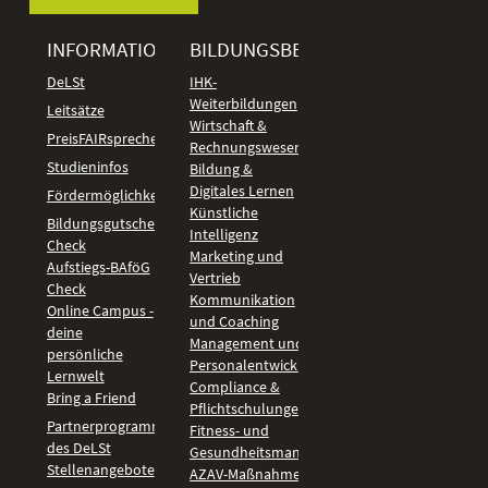
INFORMATIONEN
BILDUNGSBEREICHE
DeLSt
IHK-
Weiterbildungen
Leitsätze
Wirtschaft &
PreisFAIRsprechen
Rechnungswesen
Studieninfos
Bildung &
Digitales Lernen
Fördermöglichkeiten
Künstliche
Bildungsgutschein
Intelligenz
Check
Marketing und
Aufstiegs-BAföG
Vertrieb
Check
Kommunikation
Online Campus -
und Coaching
deine
Management und
persönliche
Personalentwicklung
Lernwelt
Compliance &
Bring a Friend
Pflichtschulungen
Partnerprogramm
Fitness- und
des DeLSt
Gesundheitsmanagement
Stellenangebote
AZAV-Maßnahmen