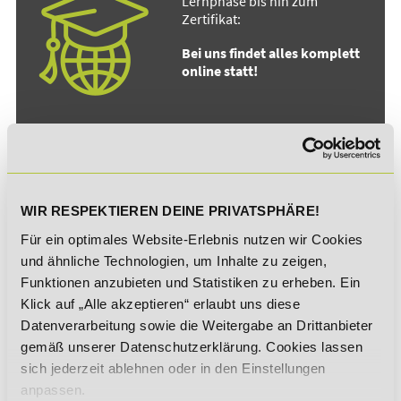
Lernphase bis hin zum
Zertifikat:
Bei uns findet alles komplett
online statt!
Vollzeit oder berufsbegleitend
in deinem eigenen Lerntempo:
Definiere Lernen neu!
WIR RESPEKTIEREN DEINE PRIVATSPHÄRE!
Für ein optimales Website-Erlebnis nutzen wir Cookies
und ähnliche Technologien, um Inhalte zu zeigen,
Funktionen anzubieten und Statistiken zu erheben. Ein
Klick auf „Alle akzeptieren“ erlaubt uns diese
Crossmedial verknüpfen,
praxisnah anwenden und
Datenverarbeitung sowie die Weitergabe an Drittanbieter
zeitgemäß lernen:
gemäß unserer Datenschutzerklärung. Cookies lassen
sich jederzeit ablehnen oder in den Einstellungen
Lernen am Puls der Zeit!
anpassen.