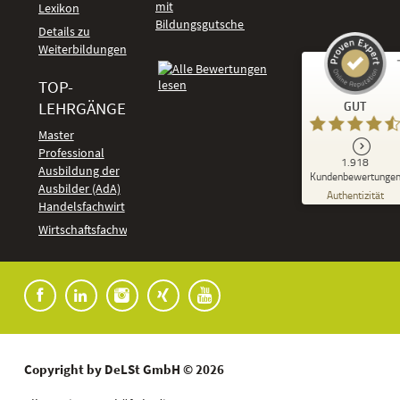
mit
Lexikon
Bildungsgutschein
Details zu
Weiterbildungen
TOP-
Kundenbewertungen und Erfahrungen zu
LEHRGÄNGE
GUT
DeLSt - Deutsches eLearning Studieninstitut
Master
Professional
GUT
1.918
%
92
Ausbildung der
Kundenbewertunge
Ausbilder (AdA)
Empfehlungen auf
Authentizität
ProvenExpert.com
Handelsfachwirt
5,00
/
4,37
Kundenbewertungen
Wirtschaftsfachwirt
91
1.827
Bewertungen auf
7
Bewertungen von
ProvenExpert.com
anderen Quellen
Blick aufs ProvenExpert-Profil werfen
04.08.2026
Copyright by DeLSt GmbH © 2026