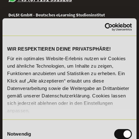
DeLSt GmbH - Deutsches eLearning Studieninstitut
Willy-Brandt-Platz 2
71522
Backnang
Aus dem Ausland:
+49 (0) 7191 - 22 986 – 0
Fax:
+49 (0) 7191 - 22 986 - 99
WIR RESPEKTIEREN DEINE PRIVATSPHÄRE!
Erreichbarkeit:
Montag bis Donnerstag: 8:00 - 19:00 Uhr
Für ein optimales Website-Erlebnis nutzen wir Cookies
Freitag: 8:00 - 17:00 Uhr
Samstag: 9:00 - 15:00 Uhr
und ähnliche Technologien, um Inhalte zu zeigen,
Funktionen anzubieten und Statistiken zu erheben. Ein
Klick auf „Alle akzeptieren“ erlaubt uns diese
Vertrag
widerrufen
Datenverarbeitung sowie die Weitergabe an Drittanbieter
gemäß unserer Datenschutzerklärung. Cookies lassen
sich jederzeit ablehnen oder in den Einstellungen
INFORMATIONEN
BILDUNGSBEREICHE
anpassen.
DeLSt
IHK-
Weiterbildungen
Leitsätze
Einwilligungsauswahl
Wirtschaft &
PreisFAIRsprechen
Notwendig
Rechnungswesen