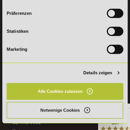
Studieninfos
Bildung &
Digitales Lernen
Fördermöglichkeiten
Präferenzen
Künstliche
Bildungsgutschein
Intelligenz
Check
Marketing und
Aufstiegs-BAföG
Vertrieb
Statistiken
Check
Kommunikation
Online Campus -
und Coaching
deine
Management und
Marketing
persönliche
Personalentwicklung
Lernwelt
Compliance &
Bring a Friend
Pflichtschulungen
Partnerprogramm
Fitness- und
Details zeigen
des DeLSt
Gesundheitsmanagement
Stellenangebote
AZAV-Maßnahmen
mit
Lexikon
Alle Cookies zulassen
Bildungsgutschein
Details zu
Weiterbildungen
Notwenige Cookies
TOP-
Kundenbewertungen und Erfahrungen zu
LEHRGÄNGE
GUT
DeLSt - Deutsches eLearning Studieninstitut