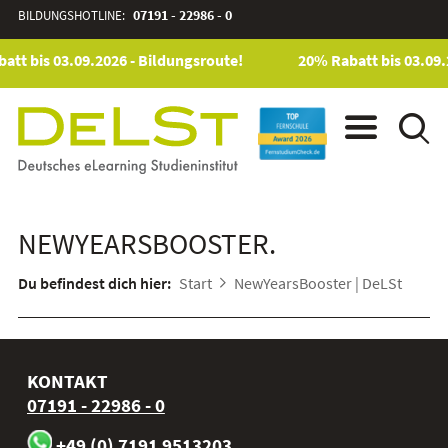
BILDUNGSHOTLINE:
07191 - 22986 - 0
att bis 03.09.2026 - Bildungsroute!
20% Rabatt bis 03.09.
NEWYEARSBOOSTER.
Du befindest dich hier:
Start
NewYearsBooster | DeLSt
KONTAKT
07191 - 22986 - 0
+49 (0) 7191 9513203