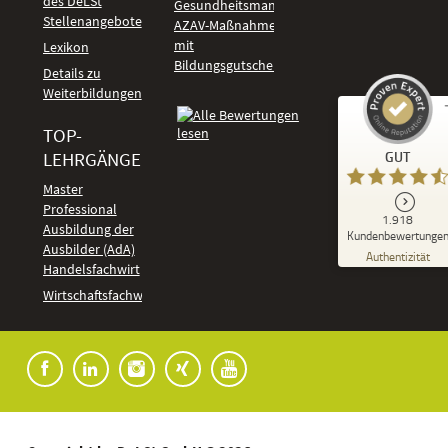
des DeLSt
Gesundheitsmanagement
Stellenangebote
AZAV-Maßnahmen
mit
Lexikon
Bildungsgutschein
Details zu
Weiterbildungen
TOP-
Kundenbewertungen und Erfahrungen zu
LEHRGÄNGE
GUT
DeLSt - Deutsches eLearning Studieninstitut
Master
Professional
GUT
1.918
%
92
Ausbildung der
Kundenbewertunge
Ausbilder (AdA)
Empfehlungen auf
Authentizität
ProvenExpert.com
Handelsfachwirt
5,00
/
4,37
Kundenbewertungen
Wirtschaftsfachwirt
91
1.827
Bewertungen auf
7
Bewertungen von
ProvenExpert.com
anderen Quellen
Blick aufs ProvenExpert-Profil werfen
04.08.2026