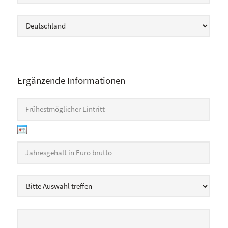
Land
*
Ergänzende Informationen
Frühestmöglicher Eintritt
*
Deine Gehaltsvorstellung
*
Wie bist du auf uns aufmerksam geworden?
*
XING-Profil