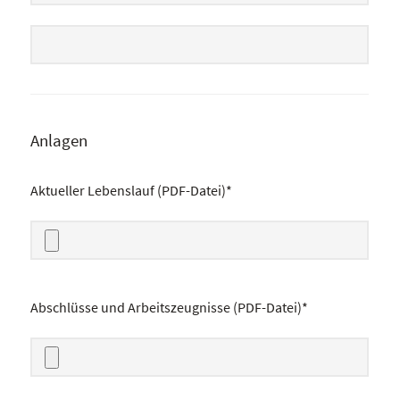
LinkedIn-Profil
Anlagen
Aktueller Lebenslauf (PDF-Datei)*
Aktueller Lebenslauf (PDF-Datei)*
*
Abschlüsse und Arbeitszeugnisse (PDF-Datei)*
Abschlüsse und Arbeitszeugnisse (PDF-Datei)*
*