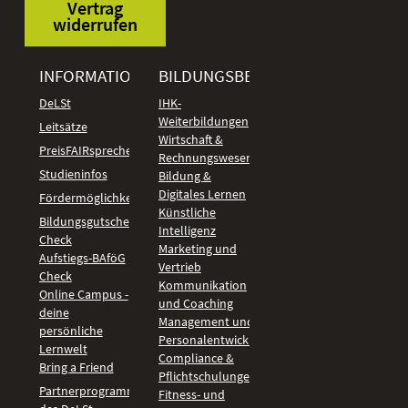
Vertrag
widerrufen
INFORMATIONEN
BILDUNGSBEREICHE
DeLSt
IHK-
Weiterbildungen
Leitsätze
Wirtschaft &
PreisFAIRsprechen
Rechnungswesen
Studieninfos
Bildung &
Digitales Lernen
Fördermöglichkeiten
Künstliche
Bildungsgutschein
Intelligenz
Check
Marketing und
Aufstiegs-BAföG
Vertrieb
Check
Kommunikation
Online Campus -
und Coaching
deine
Management und
persönliche
Personalentwicklung
Lernwelt
Compliance &
Bring a Friend
Pflichtschulungen
Partnerprogramm
Fitness- und