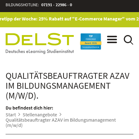
BILDUNGSHOTLINE:
07191 - 22986 - 0
etipp der Woche: 25% Rabatt auf "E-Commerce Manager" vom 28. J
QUALITÄTSBEAUFTRAGTER AZAV
IM BILDUNGSMANAGEMENT
(M/W/D).
Du befindest dich hier:
Start
Stellenangebote
Qualitätsbeauftragter AZAV im Bildungsmanagement
(m/w/d)