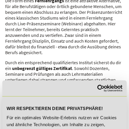
Die Form eines
Fernlehrgangs
ist eine attraktive Alternative,
für alle Berufstätigen oder örtlich gebundene Menschen, um
bequem einen Abschluss zu erlangen. Der Präsenzunterricht
eines klassischen Studiums wird in einem Fernlehrgang
durch Live-Präsenzseminare (Webinare) abgehalten. Hier
lernt der Teilnehmer, bereits Gelerntes praktisch
anzuwenden und zu vertiefen. Zwar sind in einem
Fernlehrgang Disziplin, Einsatz und auch Kosten gefordert,
dafür bleibst du finanziell - etwa durch die Ausübung deines
Berufs abgesichert.
Durch ein entsprechend qualifiziertes Institut sicherst du dir
ein
unbegrenzt gültiges Zertifikat
. Sowohl Dozenten,
Seminare und Prüfungen als auch Lehrmaterialien
unterliegen dabei strengen und umfassenden staatlichen
Prüfkriterien, sodass dir eine hochwertige Fortbildung
garantiert ist.
In der Regel gelten für Fernlehrgänge auch weniger
Zugangsvoraussetzungen als für eine herkömmliche
WIR RESPEKTIEREN DEINE PRIVATSPHÄRE!
Universität oder Fachhochschule. So kannst du auch ohne
Für ein optimales Website-Erlebnis nutzen wir Cookies
Numerus Clausus oder Abitur oder anderen
Beschränkungen Abschluss erwerben.
und ähnliche Technologien, um Inhalte zu zeigen,