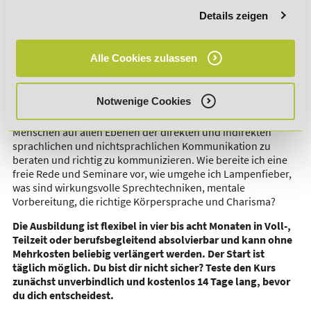
qualifiziert. Durch die Form eines Fernlehrgangs bleibst du
Details zeigen
dabei flexibel und beweist, welch hohes Maß an
Zielstrebigkeit, Engagement und Disziplin in dir steckt.
Alle Cookies zulassen
Mit dem
DeLSt-Abschluss
kannst du Menschen in allen
Bereichen, Unternehmen und Lebenslagen seriös und
überzeugend zur Seite stehen. Im Rahmen des Kurses zum
Notwenige Cookies
Trainer lernst du die wichtigsten Werkzeuge und Tools für
Kommunikationstraining und Coaching kennen, um
Menschen auf allen Ebenen der direkten und indirekten
sprachlichen und nichtsprachlichen Kommunikation zu
beraten und richtig zu kommunizieren. Wie bereite ich eine
freie Rede und Seminare vor, wie umgehe ich Lampenfieber,
was sind wirkungsvolle Sprechtechniken, mentale
Vorbereitung, die richtige Körpersprache und Charisma?
Die Ausbildung ist flexibel in vier bis acht Monaten in Voll-,
Teilzeit oder berufsbegleitend absolvierbar und kann ohne
Mehrkosten beliebig verlängert werden. Der Start ist
täglich möglich. Du bist dir nicht sicher? Teste den Kurs
zunächst unverbindlich und kostenlos 14 Tage lang, bevor
du dich entscheidest.