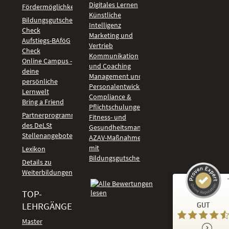
Digitales Lernen
Fördermöglichkeiten
Künstliche
Bildungsgutschein
Intelligenz
Check
Marketing und
Aufstiegs-BAföG
Vertrieb
Check
Kommunikation
Online Campus -
und Coaching
deine
Management und
persönliche
Personalentwicklung
Lernwelt
Compliance &
Bring a Friend
Pflichtschulungen
Partnerprogramm
Fitness- und
des DeLSt
Gesundheitsmanagement
Stellenangebote
AZAV-Maßnahmen
mit
Lexikon
Bildungsgutschein
Details zu
Weiterbildungen
TOP-
Kundenbewertungen und Erfahrungen zu
LEHRGÄNGE
GUT
DeLSt - Deutsches eLearning Studieninstitut
Master