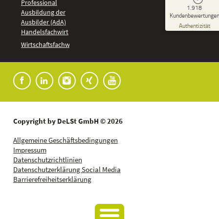
Professional
GUT
1.918
%
92
Ausbildung der
Kundenbewertunge
Ausbilder (AdA)
Empfehlungen auf
Authentizität
ProvenExpert.com
Handelsfachwirt
5,00
/
4,37
Kundenbewertungen
Wirtschaftsfachwirt
91
1.827
Bewertungen auf
7
Bewertungen von
ProvenExpert.com
anderen Quellen
Blick aufs ProvenExpert-Profil werfen
04.08.2026
Copyright by DeLSt GmbH © 2026
Allgemeine Geschäftsbedingungen
Impressum
Datenschutzrichtlinien
Datenschutzerklärung Social Media
Barrierefreiheitserklärung