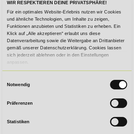
WIR RESPEKTIEREN DEINE PRIVATSPHÄRE!
Für ein optimales Website-Erlebnis nutzen wir Cookies
und ähnliche Technologien, um Inhalte zu zeigen,
Von der Anmeldung über die
Lernphase bis hin zum
Funktionen anzubieten und Statistiken zu erheben. Ein
Zertifikat:
Klick auf „Alle akzeptieren“ erlaubt uns diese
Datenverarbeitung sowie die Weitergabe an Drittanbieter
Bei uns findet alles komplett
gemäß unserer Datenschutzerklärung. Cookies lassen
online statt!
sich jederzeit ablehnen oder in den Einstellungen
anpassen.
Vollzeit oder berufsbegleitend
Einwilligungsauswahl
in deinem eigenen Lerntempo:
Notwendig
Definiere Lernen neu!
Präferenzen
Statistiken
Crossmedial verknüpfen,