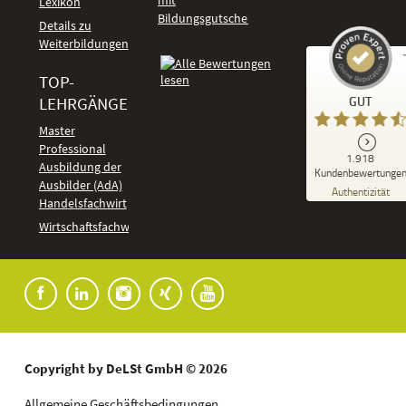
Lexikon
Bildungsgutschein
Details zu
Weiterbildungen
TOP-
Kundenbewertungen und Erfahrungen zu
LEHRGÄNGE
GUT
DeLSt - Deutsches eLearning Studieninstitut
Master
Professional
GUT
1.918
%
92
Ausbildung der
Kundenbewertunge
Ausbilder (AdA)
Empfehlungen auf
Authentizität
ProvenExpert.com
Handelsfachwirt
5,00
/
4,37
Kundenbewertungen
Wirtschaftsfachwirt
91
1.827
Bewertungen auf
7
Bewertungen von
ProvenExpert.com
anderen Quellen
Blick aufs ProvenExpert-Profil werfen
04.08.2026
Copyright by DeLSt GmbH © 2026
Allgemeine Geschäftsbedingungen