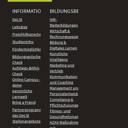
INFORMATIONEN
BILDUNGSBEREICHE
DeLSt
IHK-
Weiterbildungen
Leitsätze
Wirtschaft &
PreisFAIRsprechen
Rechnungswesen
Studieninfos
Bildung &
Digitales Lernen
Fördermöglichkeiten
Künstliche
Bildungsgutschein
Intelligenz
Check
Marketing und
Aufstiegs-BAföG
Vertrieb
Check
Kommunikation
Online Campus -
und Coaching
deine
Management und
persönliche
Personalentwicklung
Lernwelt
Compliance &
Bring a Friend
Pflichtschulungen
Partnerprogramm
Fitness- und
des DeLSt
Gesundheitsmanagement
Stellenangebote
AZAV-Maßnahmen
mit